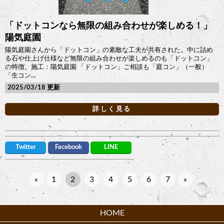
「ドットコンなら無限の組み合わせが楽しめる！」
陽気庭園
陽気庭園さんから「ドットコン」の素敵な工夫が共有された。中に詰め
る石や仕上げ仕様など無限の組み合わせが楽しめるのも「ドットコン」
の特徴。施工：陽気庭園 「ドットコン」ご相談も「庭コン」（一般）
「生コン...
2025/03/18
詳しく見る
Twitter
Facebook
LINE
«
1
2
3
4
5
6
7
»
HOME