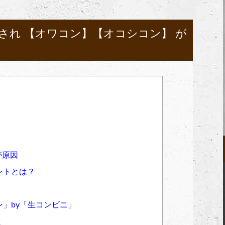
遠され 【オワコン】【オコシコン】 が
が原因
ントとは？
」by「生コンビニ」
と