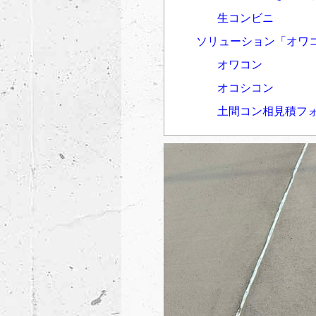
生コンビニ
ソリューション「オワ
オワコン
オコシコン
土間コン相見積フ