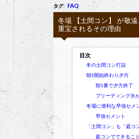
FAQ
タグ
:
冬場 【土間コン】 が敬
重宝されるその理由
冬の土間コン打設
朝1開始終わり夕方
朝1番で夕方終了
ブリーディング水
冬場に便利な早強セメ
早強セメント
「土間コン」も「庭コン
庭コンでできるこ