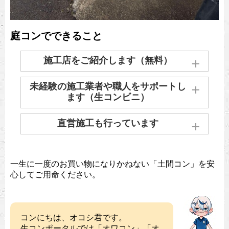
庭コンでできること
施工店をご紹介します（無料）
お住まいの近くの施工業者をご紹介します。
未経験の施工業者や職人をサポートし
実績のある施工業者がいない場合、お探しい
ます（生コンビニ）
たします。
実際に当社製品を施工したことのない施工業
直営施工も行っています
お問い合わせはこちら
者さんへ見学会も兼ねた施工方法やお見積り
のサポートも実施しています。
生コンポータルでは、全国各地で直営施工も
行っております。
一生に一度のお買い物になりかねない「土間コン」を安
施工経験豊富な直営業者・スタッフによる施
下記料金表を目安としてお買い求めいただけ
心してご用命ください。
工を見学会としてご案内もしています。
ます。
施工店が見つからず、未経験の工事業者・職
見積もり依頼する
人に注文する場合であっても、お見積りや納
コンにちは、オコシ君です。
生コンポータルでは「オワコン」「オ