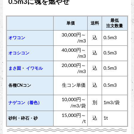
0.5m3に魂を燃やせ
最低
単価
送料
注文数量
30,000円～
込
0.5m3
オワコン
/m3
40,000円～
込
0.5m3
オコシコン
/m3
20,000円～
込
0.5m3
まさ固
・
イワモル
/m3
生コン単価
込
0.5m3
各種CNコン
10,000円～
別
1m3/袋
ナゲコン（着色）
/m3/袋
15,000円～
込
1t
砂利・砕石・砂
/t