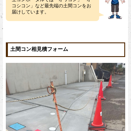
品・無料現場立会など、【生コンビニ】によ
コシコン」など最先端の土間コンをお
る支援を行っているので安心しておまかせい
オワコン直営施工価格表
届けしています。
ただけます。
防草・排水・
防草・排水
駐車場
〜20㎡まで
¥168,000
¥
204,000
土間コン相見積フォーム
〜40㎡まで
¥232,000
¥
302,000
40㎡〜（単
5,000円/m2
6,500円/m2
価）
免責事項:
詳しくはこちら