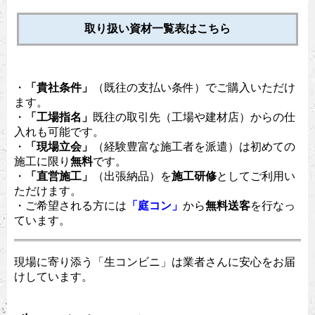
取り扱い資材一覧表はこちら
・
「貴社条件」
（既往の支払い条件）でご購入いただけ
ます。
・
「工場指名」
既往の取引先（工場や建材店）からの仕
入れも可能です。
・
「現場立会」
（経験豊富な施工者を派遣）は初めての
施工に限り
無料
です。
・
「直営施工」
（出張納品）を
施工研修
としてご利用い
ただけます。
・ご希望される方には
「庭コン」
から
無料送客
を行なっ
ています。
現場に寄り添う「生コンビニ」は業者さんに安心をお届
けしています。