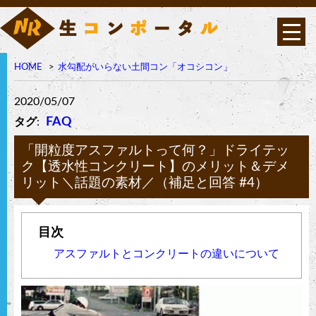
HOME
水勾配がいらない土間コン「オコシコン」
オコシコンは高い透水性
を持ちながら表面強度・
曲げ強度に優れたポーラ
2020/05/07
ス構造の高強度コンクリ
ート
FAQ
タグ
:
「開粒度アスファルトって何？」ドライテッ
ク【透水性コンクリート】のメリット＆デメ
リット＼話題の素材／（補足と回答 #4）
アスファルトとコンクリートの違いについて