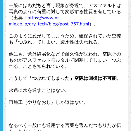
一般には
わだち
と言う現象が身近で、アスファルトは
写真のように荷重に対して変形する性質を有している
（出典：
https://www.nr-
mix.co.jp/dry_tech/blog/post_757.html
）。
このように変形してしまうため、確保されていた空隙
も
「つぶれ」
てしまい、透水性は失われる。
他にも、紫外線劣化などで耐久性が失われ、空隙その
ものがアスファルトモルタルで閉塞してしまい「つぶ
れる」ことも知られている。
こうして
「つぶれてしまった」空隙は回復は不可能
。
永遠に水を通すことはない。
再施工（やりなおし）しか道はない。
なるべく一般にも通用する言葉を選んだつもりだが伝