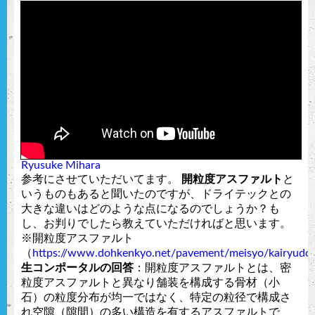
Ryusuke Mihara
参考にさせていただいてます。
開粒度アスファルト
と
いうものもあると聞いたのですが、ドライテックとの
大きな違いはどのような点になるのでしょうか？も
し、お判りでしたら教えていただければと思います。
※開粒度アスファルト
（
https://www.dohkenkyo.net/pavement/meisyo/kairyudo.
生コンポータルの回答
：開粒度アスファルトとは、
密
粒度アスファルトと異なり舗装を構成する骨材（小
石）の粒度分布が均一ではなく、特定の粒径で構成さ
れ空隙（隙間）の多い構造を有するアスファルトで