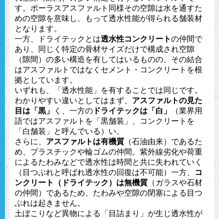
す。ポーラスアスファルト同様その空隙は水を通すた
めの空隙を意味し、もって透水性能が得られる舗装材
となります。
一方、ドライテックとは
透水性コンクリート
の仲間で
あり、同じく特定の骨材サイズだけで構成され空隙
（隙間）の多い構造を有してはいるものの、その結合
はアスファルトではなくセメント・コンクリートを根
拠としています。
いずれも、「透水性能」を有することでは同じです。
わかりやすい違いとしてはまず、
アスファルトの見た
目は「黒」
く、一方の
ドライテックは「白」
（業界用
語ではアスファルトを「黒舗装」、コンクリートを
「白舗装」と呼んでいる）い。
さらに、
アスファルトは有機質
（石油由来）であるた
め、プラスチックや輪ゴムの仲間。紫外線劣化や荷重
によるたわみなどで透水性は時間と共に失われていく
（目つぶれと呼ばれ透水性の回復は不可能）一方、
コ
ンクリート（ドライテック）は無機質
（ガラスや石材
の仲間）であるため、たわみや空隙の閉塞による目つ
ぶれは起きません。
土ぼこりなど異物による「目詰まり」が生じ透水性が