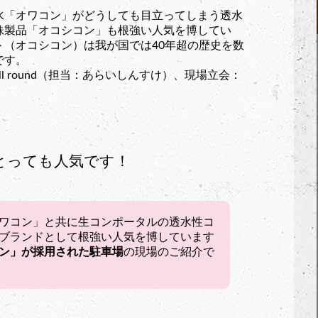
水「オワコン」がどうしても目立ってしまう透水
妹製品「オコシコン」も根強い人気を博してい
ト（オコシコン）は我が国では40年超の歴史を数
です。
l round（担当：あらいしんすけ）、現場立会：
とっても人気です！
ワコン」と共に生コンポータルの透水性コ
ブランドとして根強い人気を博しています
ン」が採用された駐車場
の現場のご紹介で