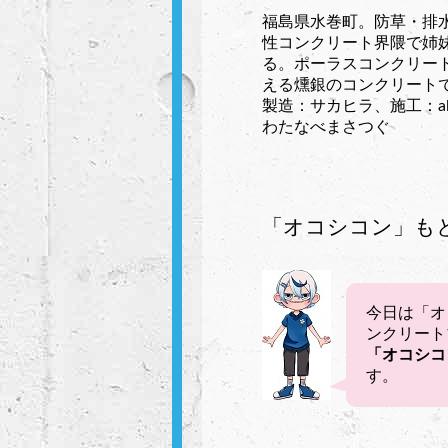
福島県水巻町。防草・排
性コンクリート界隈で姉
る。ポーラスコンクリー
える燻銀のコンクリート
製造：サカヒラ、施工：al
わたなべまさつぐ
「オコシコン」も
今日は「オ
ンクリート
「
オコシコ
す。