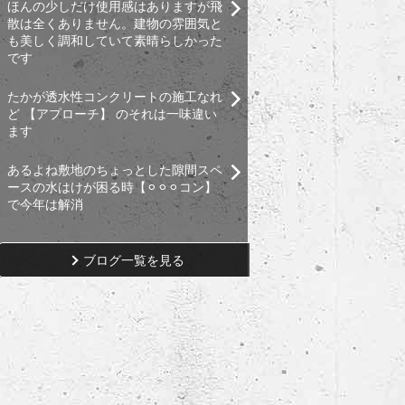
ほんの少しだけ使用感はありますが飛
散は全くありません。建物の雰囲気と
も美しく調和していて素晴らしかった
です
たかが透水性コンクリートの施工なれ
ど 【アプローチ】 のそれは一味違い
ます
あるよね敷地のちょっとした隙間スペ
ースの水はけが困る時【⚪︎⚪︎⚪︎コン】
で今年は解消
ブログ一覧を見る