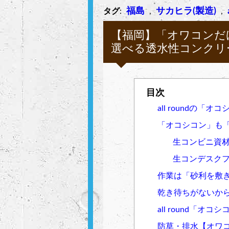
福島
サカヒラ(製造)
タグ
:
,
,
【福岡】「オワコンだ
選べる透水性コンクリート
all roundの「オコ
「オコシコン」も
生コンビニ資
生コンデスク
作業は「砂利を敷
乾き待ちがないか
all round「オ
防草・排水【オワ