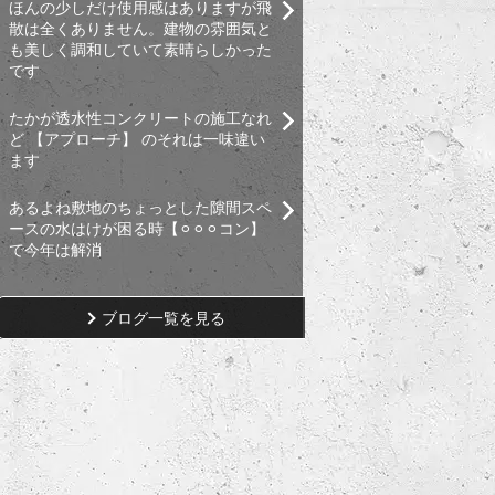
ほんの少しだけ使用感はありますが飛
散は全くありません。建物の雰囲気と
も美しく調和していて素晴らしかった
です
たかが透水性コンクリートの施工なれ
ど 【アプローチ】 のそれは一味違い
ます
あるよね敷地のちょっとした隙間スペ
ースの水はけが困る時【⚪︎⚪︎⚪︎コン】
で今年は解消
ブログ一覧を見る