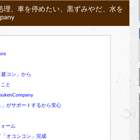
処理、車を停めたい、黒ずみやだ、水を
any
re
「庭コン」から
ること
kenCompany
ニ」がサポートするから安心
フォーム
て「オコシコン」完成