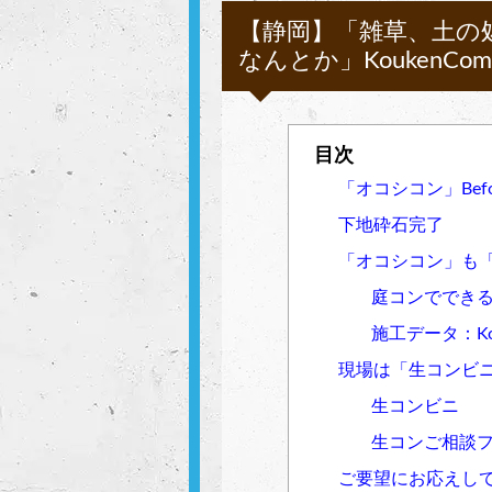
【静岡】「雑草、土の
なんとか」KoukenComp
「オコシコン」Befo
下地砕石完了
「オコシコン」も
庭コンででき
施工データ：Kou
現場は「生コンビ
生コンビニ
生コンご相談
ご要望にお応えし