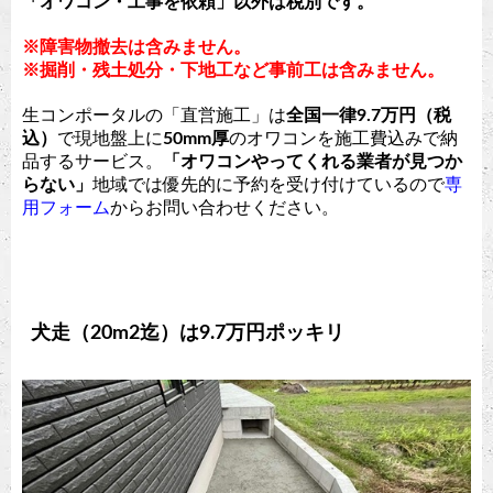
「オワコン・
工事を依頼」以外は
税別です。
※障害物撤去は含みません。
※掘削・残土処分・下地工など事前工は含みません。
生コンポータルの「直営施工」は
全国一律9.7万円（税
込）
で現地盤上に
50mm厚
のオワコンを施工費込みで納
品するサービス。
「オワコンやってくれる業者が見つか
らない」
地域では優先的に予約を受け付けているので
専
用フォーム
からお問い合わせください。
犬走（20m2迄）は9.7万円ポッキリ