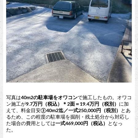
写真は
40m2の駐車場をオワコン
で施工したもの。オワコ
ン施工が
9.7万円（税込）＊2面＝19.4万円（税別）
に加
えて、料金目安
②40m2迄／一式250,000円（税別）
とあ
るため、この程度の駐車場を掘削・残土処分から対応し
た場合の費用としては
一式469,000円（税込）
となっ
た。