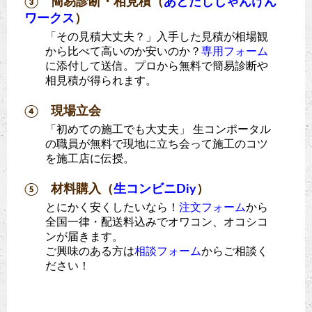
③ 簡易診断・相見積（
あとだしじゃんけん
ワークス
）
「その見積大丈夫？」入手した見積が相場観
から比べて高いのか安いのか？
専用フォーム
に添付して送信。プロから無料で簡易診断や
相見積が得られます。
④ 現場立会
「初めての施工でも大丈夫」 生コンポータル
の職員が無料で現地に立ち会って施工のコツ
を施工店に伝授。
⑤ 材料購入（
生コンビニDiy
）
とにかく安くしたいなら！
注文フォーム
から
全国一律・配送料込みでオワコン、オコシコ
ンが届きます。
ご興味のある方は
相談フォーム
からご相談く
ださい！