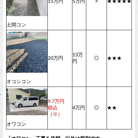
15
万円
5
万円
×
★★★★★
土間コン
13
万
20
万円
◎
★★★
円
オコシコン
9.7万円
税込
4
万円
◎
★★
（※）
オワコン