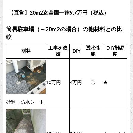
【直営】20m2迄全国一律9.7万円（税込）
簡易駐車場（～20m2の場合）の他材料との比
較
工事を依
透水性
ＤIY難易
材料
DIY
頼
能
度
10万円
4万円
〇
★
砂利＋防水シート