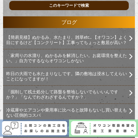
ブログ
【簡易見積】ぬかるみ、水たまり、雑草etc.. 【オワコン】よく
目にするけど【コンクリート】工事ってちょっと敷居が高い？
「家周りの水溜り、ぬかるみを解消したい。お庭環境を整えた
い。」自力でするならオワコンしかない
昨日の大雨でも水たまりなしです。隣の敷地は浸水してえらい
ことになってますが！
「掘削して残土処分して路盤を整地しないでもいいんです
か？」「なんでわざわざするんですか？」
冷蔵庫やエアコンや乗用車に比べると故障もないし買い替えも
ない圧倒的コスパ
空き地やお庭の舗装、防草、排水といったらすぐに思いついて
もらえる存在へ（週刊生コン 2025/06/02）