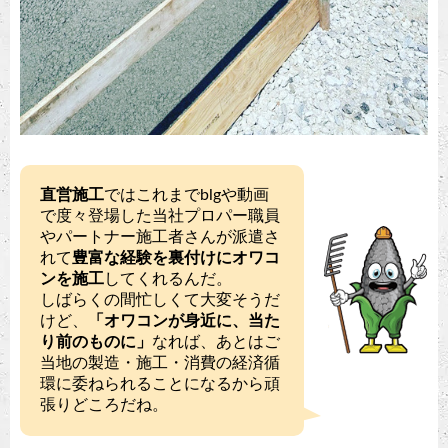
直営施工
ではこれまでblgや動画
で度々登場した当社プロパー職員
やパートナー施工者さんが派遣さ
れて
豊富な経験を裏付けにオワコ
ンを施工
してくれるんだ。
しばらくの間忙しくて大変そうだ
けど、
「オワコンが身近に、当た
り前のものに」
なれば、あとはご
当地の製造・施工・消費の経済循
環に委ねられることになるから頑
張りどころだね。