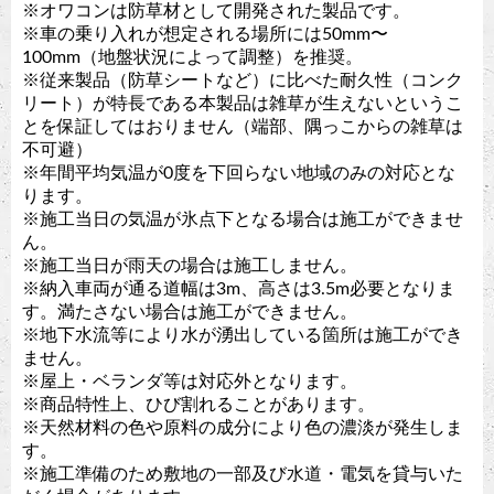
※オワコンは防草材として開発された製品です。
※車の乗り入れが想定される場所には50mm〜
100mm（地盤状況によって調整）を推奨。
※従来製品（防草シートなど）に比べた耐久性（コンク
リート）が特長である本製品は雑草が生えないというこ
とを保証してはおりません（端部、隅っこからの雑草は
不可避）
※年間平均気温が0度を下回らない地域のみの対応とな
ります。
※施工当日の気温が氷点下となる場合は施工ができませ
ん。
※施工当日が雨天の場合は施工しません。
※納入車両が通る道幅は3m、高さは3.5m必要となりま
す。満たさない場合は施工ができません。
※地下水流等により水が湧出している箇所は施工ができ
ません。
※屋上・ベランダ等は対応外となります。
※商品特性上、ひび割れることがあります。
※天然材料の色や原料の成分により色の濃淡が発生しま
す。
※施工準備のため敷地の一部及び水道・電気を貸与いた