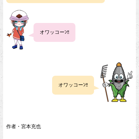
オワッコーﾝ‼︎
オワッコーﾝ‼︎
作者・宮本充也