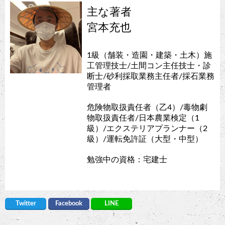
主な著者
宮本充也
1級（舗装・造園・建築・土木）施
工管理技士/土間コン主任技士・診
断士/砂利採取業務主任者/採石業務
管理者
危険物取扱責任者（乙4）/毒物劇
物取扱責任者/日本農業検定（1
級）/エクステリアプランナー（2
級）/運転免許証（大型・中型）
勉強中の資格：宅建士
Twitter
Facebook
LINE