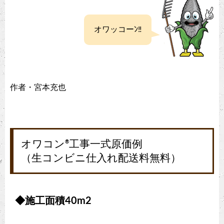
オワッコーﾝ‼
作者・宮本充也
オワコン
工事一式原価例
®
（生コンビニ仕入れ配送料無料）
◆施工面積40m2