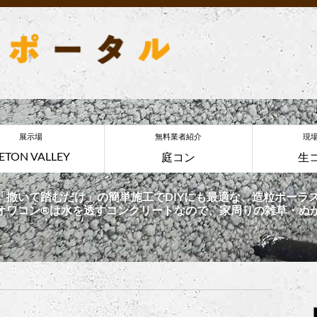
展示場
無料業者紹介
現
ETON VALLEY
庭コン
生
「撒いて踏むだけ」の簡単施工でDIYにも最適な、造粒ポーラス
オワコン®︎は水を透すコンクリートなので、家周りの雑草・ぬ