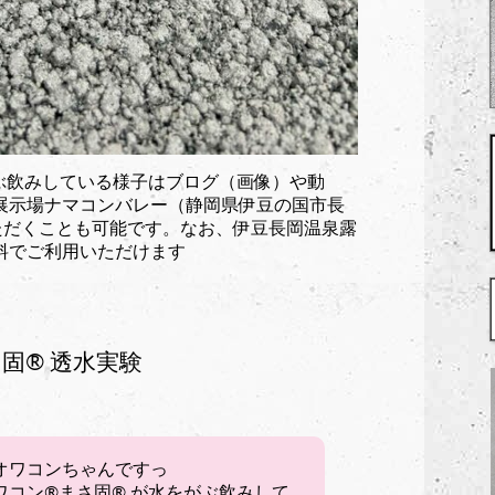
をがぶ飲みしている様子はブログ（画像）や動
展示場ナマコンバレー（静岡県伊豆の国市長
ただくことも可能です。なお、伊豆長岡温泉露
料でご利用いただけます
固®︎ 透水実験
オワコンちゃんですっ
ワコン®︎まさ固®︎ が水をがぶ飲みして