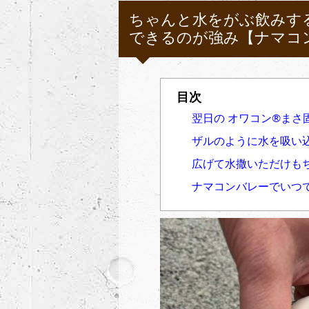
ちゃんと水をがぶ飲みす
できるのが強み【ナマコ
翌日の オワコン®︎まさ固
ザルのように水を吸い込ん
広げて水撒いただけも
ナマコンバレーでいつで