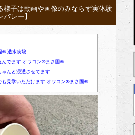
る様子は動画や画像のみならず実体験
ンバレー】
®︎ 透水実験
でます オワコン®︎まさ固®︎
ちゃんと浸透させてます
も見学いただけます オワコン®︎まさ固®︎