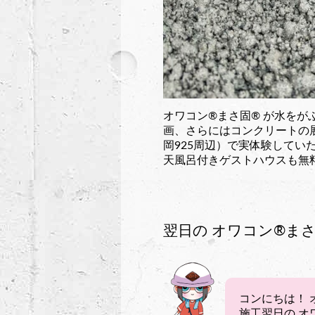
オワコン®︎まさ固®︎ が水
画、さらにはコンクリートの
岡925周辺）で実体験してい
天風呂付きゲストハウスも無
翌日の オワコン®︎まさ
コンにちは！ 
施工翌日の オ