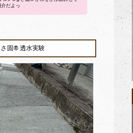
紹介だよっ
さ固®︎ 透水実験