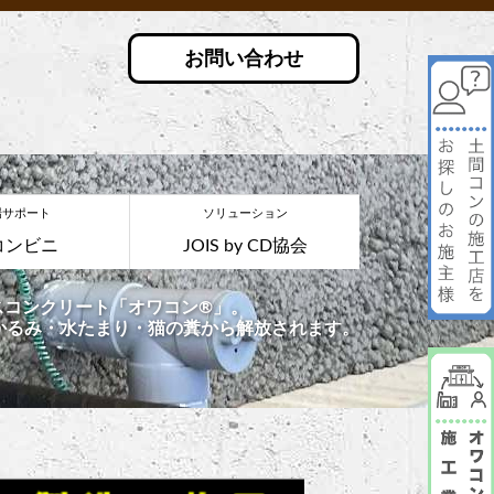
お問い合わせ
場サポート
ソリューション
コンビニ
JOIS by CD協会
コンクリート「オワコン®︎」。
かるみ・水たまり・猫の糞から解放されます。