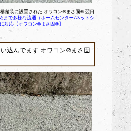
構舗装に設置された オワコン®︎まさ固®︎ 翌日
めまで多様な流通（ホームセンター/ネットシ
に対応【オワコン®︎まさ固®︎】
い込んでます オワコン®︎まさ固