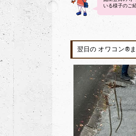
いる様子のご
翌日の オワコン®︎ま