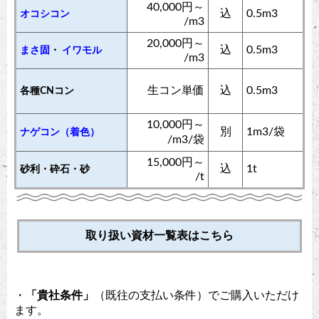
40,000円～
込
0.5m3
オコシコン
/m3
20,000円～
込
0.5m3
まさ固
・
イワモル
/m3
生コン単価
込
0.5m3
各種CNコン
10,000円～
別
1m3/袋
ナゲコン（着色）
/m3/袋
15,000円～
込
1t
砂利・砕石・砂
/t
取り扱い資材一覧表はこちら
・
「貴社条件」
（既往の支払い条件）でご購入いただけ
ます。