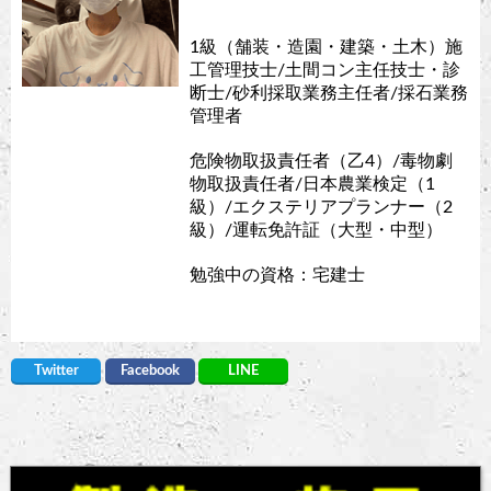
1級（舗装・造園・建築・土木）施
工管理技士/土間コン主任技士・診
断士/砂利採取業務主任者/採石業務
管理者
危険物取扱責任者（乙4）/毒物劇
物取扱責任者/日本農業検定（1
級）/エクステリアプランナー（2
級）/運転免許証（大型・中型）
勉強中の資格：宅建士
Twitter
Facebook
LINE