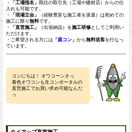
・
「工場指名」
既往の取引先（工場や建材店）からの仕
入れも可能です。
・
「現場立会」
（経験豊富な施工者を派遣）は初めての
施工に限り
無料
です。
・
「直営施工」
（出張納品）を
施工研修
としてご利用い
ただけます。
・ご希望される方には
「庭コン」
から
無料送客
を行なっ
ています。
コンにちは！ オワコーンさっ
着色オワコンも生コンポータルの
直営施工でお買い求め可能なんだ
っ