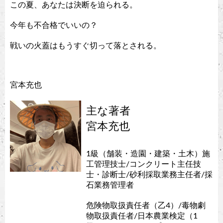
この夏、あなたは決断を迫られる。
今年も不合格でいいの？
戦いの火蓋はもうすぐ切って落とされる。
宮本充也
主な著者
宮本充也
1級（舗装・造園・建築・土木）施
工管理技士/コンクリート主任技
士・診断士/砂利採取業務主任者/採
石業務管理者
危険物取扱責任者（乙4）/毒物劇
物取扱責任者/日本農業検定（1