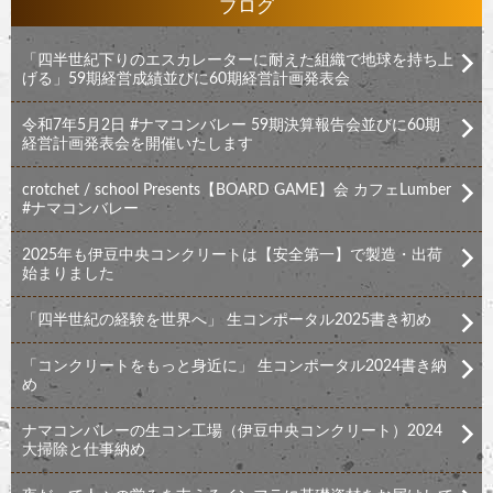
ブログ
「四半世紀下りのエスカレーターに耐えた組織で地球を持ち上
げる」59期経営成績並びに60期経営計画発表会
令和7年5月2日 #ナマコンバレー 59期決算報告会並びに60期
経営計画発表会を開催いたします
crotchet / school Presents【BOARD GAME】会 カフェLumber
#ナマコンバレー
2025年も伊豆中央コンクリートは【安全第一】で製造・出荷
始まりました
「四半世紀の経験を世界へ」 生コンポータル2025書き初め
「コンクリートをもっと身近に」 生コンポータル2024書き納
め
ナマコンバレーの生コン工場（伊豆中央コンクリート）2024
大掃除と仕事納め