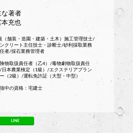
主な著者
宮本充也
級（舗装・造園・建築・土木）施工管理技士/
ンクリート主任技士・診断士/砂利採取業務
任者/採石業務管理者
険物取扱責任者（乙4）/毒物劇物取扱責任
/日本農業検定（1級）/エクステリアプラン
ー（2級）/運転免許証（大型・中型）
強中の資格：宅建士
LINE