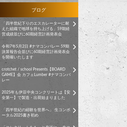
ブログ
「四半世紀下りのエスカレーターに耐
えた組織で地球を持ち上げる」59期経
営成績並びに60期経営計画発表会
令和7年5月2日 #ナマコンバレー 59期
決算報告会並びに60期経営計画発表会
を開催いたします
crotchet / school Presents【BOARD
GAME】会 カフェLumber #ナマコンバ
レー
2025年も伊豆中央コンクリートは【安
全第一】で製造・出荷始まりました
「四半世紀の経験を世界へ」 生コンポ
ータル2025書き初め