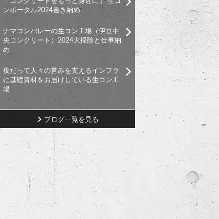
「コンクリートをもっと身近に」 生コ
ンポータル2024書き納め
ナマコンバレーの生コン工場（伊豆中
央コンクリート）2024大掃除と仕事納
め
夜だって人々の営みを支えるインフラ
に基礎資材をお届けしている生コン工
場
ブログ一覧を見る