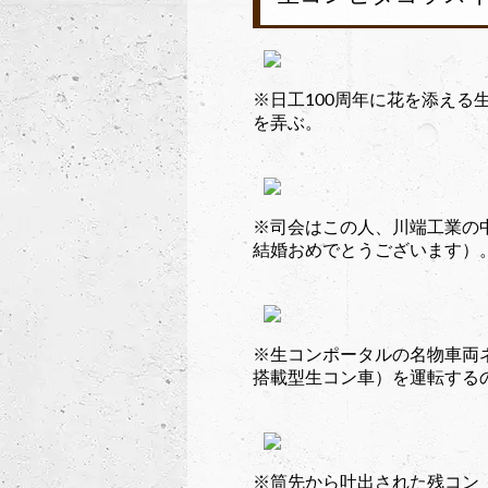
※日工100周年に花を添える
を弄ぶ。
※司会はこの人、川端工業の
結婚おめでとうございます）
※生コンポータルの名物車両
搭載型生コン車）を運転する
※筒先から吐出された残コン