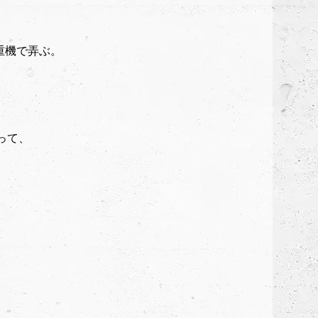
重機で弄ぶ。
って、