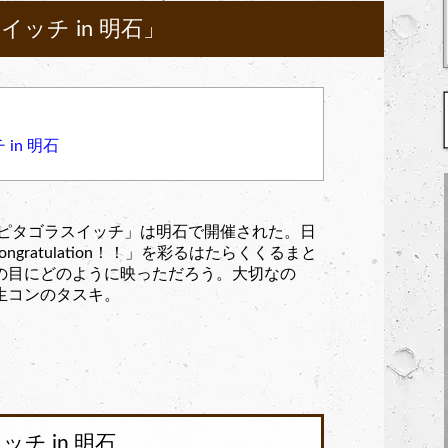
ッチ in 明石」
in 明石
ンピタゴラスイッチ」は明石で開催された。日
gratulation！！」を彩るはたらくくるまと
の目にどのように映っただろう。大切なの
生コンのタスキ。
チ in 明石