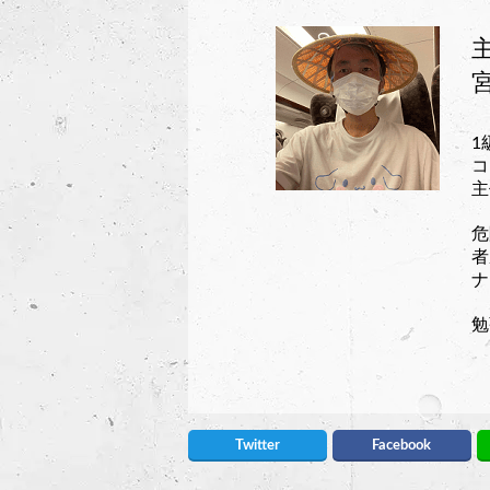
1
コ
主
危
者
ナ
勉
Twitter
Facebook