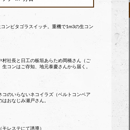
生コンピタゴラスイッチ。重機で1m3の生コン
中村社長と日工の板垣あらため岡橋さん（ご
。生コンはご存知、地元泰慶さんから届く。
ネコのいらないネコイラズ（ベルトコンベア
のはおなじみ瀬戸さん。
（モレステにて誘導）