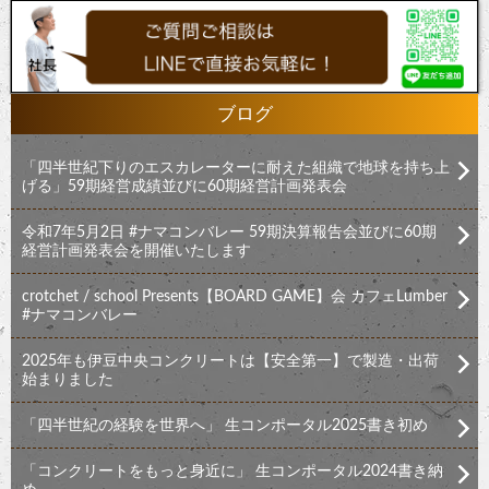
ブログ
「四半世紀下りのエスカレーターに耐えた組織で地球を持ち上
げる」59期経営成績並びに60期経営計画発表会
令和7年5月2日 #ナマコンバレー 59期決算報告会並びに60期
経営計画発表会を開催いたします
crotchet / school Presents【BOARD GAME】会 カフェLumber
#ナマコンバレー
2025年も伊豆中央コンクリートは【安全第一】で製造・出荷
始まりました
「四半世紀の経験を世界へ」 生コンポータル2025書き初め
「コンクリートをもっと身近に」 生コンポータル2024書き納