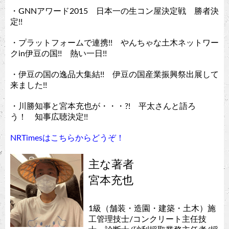
・GNNアワード2015 日本一の生コン屋決定戦 勝者決
定!!
・プラットフォームで連携!! やんちゃな土木ネットワー
クin伊豆の国!! 熱い一日!!
・伊豆の国の逸品大集結!! 伊豆の国産業振興祭出展して
来ました!!
・川勝知事と宮本充也が・・・?! 平太さんと語ろ
う！ 知事広聴決定!!
NRTimesはこちらからどうぞ！
主な著者
宮本充也
1級（舗装・造園・建築・土木）施
工管理技士/コンクリート主任技