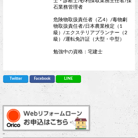
士・診断士/砂利採取業務主任者/採
石業務管理者
危険物取扱責任者（乙4）/毒物劇
物取扱責任者/日本農業検定（1
級）/エクステリアプランナー（2
級）/運転免許証（大型・中型）
勉強中の資格：宅建士
Twitter
Facebook
LINE