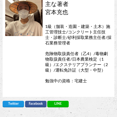
主な著者
宮本充也
1級（舗装・造園・建築・土木）施
工管理技士/コンクリート主任技
士・診断士/砂利採取業務主任者/採
石業務管理者
危険物取扱責任者（乙4）/毒物劇
物取扱責任者/日本農業検定（1
級）/エクステリアプランナー（2
級）/運転免許証（大型・中型）
勉強中の資格：宅建士
Twitter
Facebook
LINE