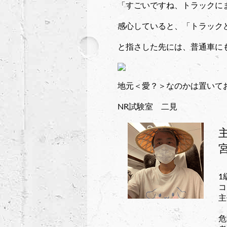
「すごいですね、トラックに
感心していると、「トラック
と指さした先には、普通車に
地元＜愛？＞なのかは置いて
NR試験室 二見
1
コ
主
危