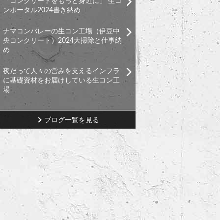
「コンクリートをもっと身近に」 生コ
ンポータル2024書き納め
ナマコンバレーの生コン工場（伊豆中
央コンクリート）2024大掃除と仕事納
め
夜だって人々の営みを支えるインフラ
に基礎資材をお届けしている生コン工
場
ブログ一覧を見る