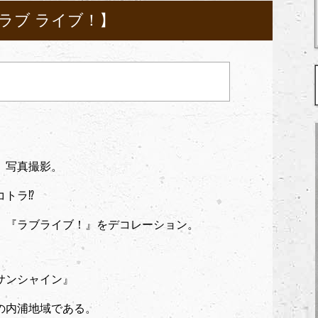
・ラブ ライブ！】
、写真撮影。
コトラ⁉
、『ラブライブ！』をデコレーション。
サンシャイン』
の内浦地域である。