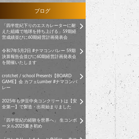
ブログ
「四半世紀下りのエスカレーターに耐
えた組織で地球を持ち上げる」59期経
営成績並びに60期経営計画発表会
令和7年5月2日 #ナマコンバレー 59期
決算報告会並びに60期経営計画発表会
を開催いたします
crotchet / school Presents【BOARD
GAME】会 カフェLumber #ナマコンバ
レー
2025年も伊豆中央コンクリートは【安
全第一】で製造・出荷始まりました
「四半世紀の経験を世界へ」 生コンポ
ータル2025書き初め