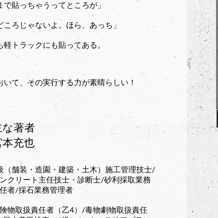
まで貼っちゃうってところが」
どころじゃないよ。ほら、あっち」
も軽トラックにも貼ってある。
おいて、その実行する力が素晴らしい！
主な著者
宮本充也
級（舗装・造園・建築・土木）施工管理技士/
ンクリート主任技士・診断士/砂利採取業務
任者/採石業務管理者
険物取扱責任者（乙4）/毒物劇物取扱責任