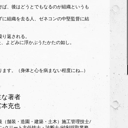
けば、後はどうとでもなるのが組織というも
ずに組織を去る人、ゼネコンの中堅監督に結
繰り返される。
また、よどみに浮かぶうたかたの如し。
ます。（身体と心を病まない程度にね...）
主な著者
宮本充也
級（舗装・造園・建築・土木）施工管理技士/
ンクリート主任技士・診断士/砂利採取業務