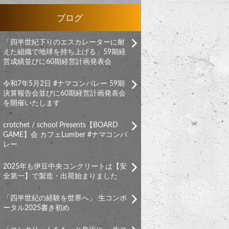
ブログ
「四半世紀下りのエスカレーターに耐
えた組織で地球を持ち上げる」59期経
営成績並びに60期経営計画発表会
令和7年5月2日 #ナマコンバレー 59期
決算報告会並びに60期経営計画発表会
を開催いたします
crotchet / school Presents【BOARD
GAME】会 カフェLumber #ナマコンバ
レー
2025年も伊豆中央コンクリートは【安
全第一】で製造・出荷始まりました
「四半世紀の経験を世界へ」 生コンポ
ータル2025書き初め