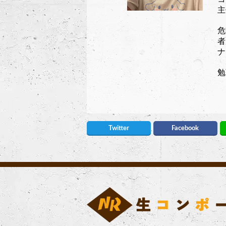
主
危
者
ナ
勉
Twitter
Facebook