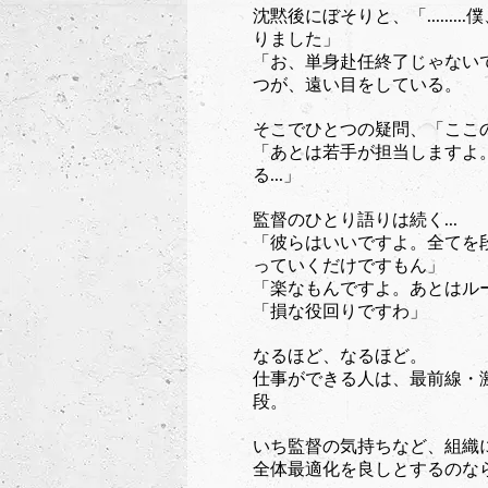
沈黙後にぼそりと、「......
りました」
「お、単身赴任終了じゃない
つが、遠い目をしている。
そこでひとつの疑問、「ここ
「あとは若手が担当しますよ
る...」
監督のひとり語りは続く...
「彼らはいいですよ。全てを
っていくだけですもん」
「楽なもんですよ。あとはル
「損な役回りですわ」
なるほど、なるほど。
仕事ができる人は、最前線・
段。
いち監督の気持ちなど、組織に
全体最適化を良しとするのな