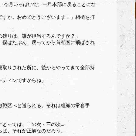
...僕、今月いっぱいで、一旦本部に戻ることにな
ですか。おめでとうございます！」相槌を打
の残りは、誰が担当するんですか？」
。僕はたぶん、戻ってから首都圏に飛ばされ
段取りされた所に、後からやってきて全部持
ーティンですからね」
激戦区へと送られる。それは組織の常套手
とっては、二の次・三の次...
らば、それが正解なのだろう。