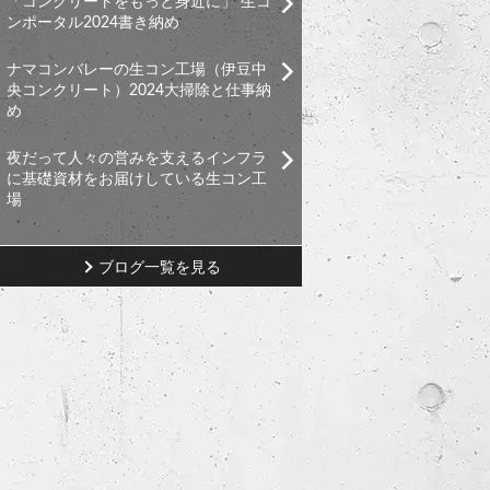
「コンクリートをもっと身近に」 生コ
ンポータル2024書き納め
ナマコンバレーの生コン工場（伊豆中
央コンクリート）2024大掃除と仕事納
め
夜だって人々の営みを支えるインフラ
に基礎資材をお届けしている生コン工
場
ブログ一覧を見る