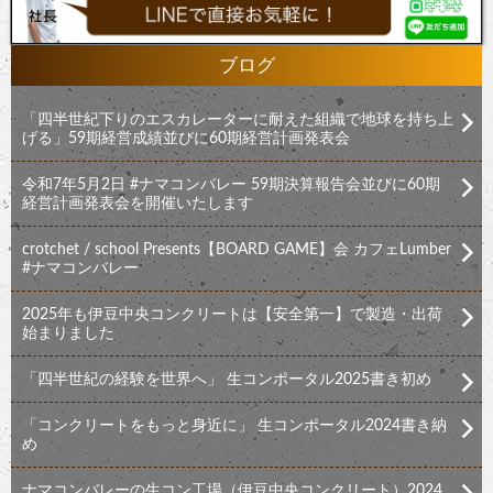
ブログ
「四半世紀下りのエスカレーターに耐えた組織で地球を持ち上
げる」59期経営成績並びに60期経営計画発表会
令和7年5月2日 #ナマコンバレー 59期決算報告会並びに60期
経営計画発表会を開催いたします
crotchet / school Presents【BOARD GAME】会 カフェLumber
#ナマコンバレー
2025年も伊豆中央コンクリートは【安全第一】で製造・出荷
始まりました
「四半世紀の経験を世界へ」 生コンポータル2025書き初め
「コンクリートをもっと身近に」 生コンポータル2024書き納
め
ナマコンバレーの生コン工場（伊豆中央コンクリート）2024