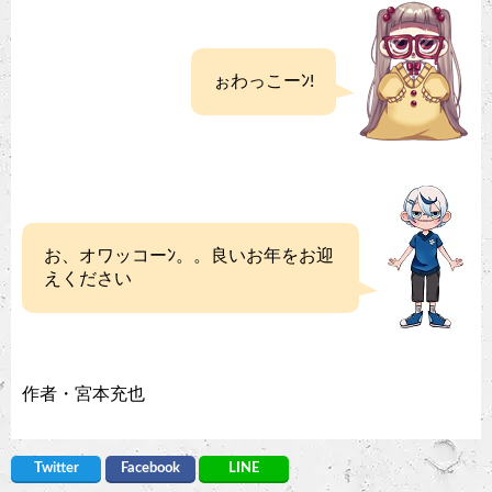
ぉわっこーﾝ!
お、オワッコーﾝ。。良いお年をお迎
えください
作者・宮本充也
Twitter
Facebook
LINE