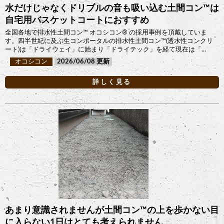
水だけじゃなくドリブルの音も吸い込む土間コン™︎は
自宅用バスケットコートにおすすめ
全国各地で排水性土間コン™︎ オコシコン®︎ の採用事例を頂戴していま
す。四半世紀に及ぶ生コンポータルの排水性土間コン™︎(透水性コンクリ
ート)は「ドライウェイ」に始まり「ドライテック」を経て現在は「...
オコシコン
2026/06/08
詳しく見る
あまり意識されませんが土間コン™︎の上を歩かない目
に入らない1日はとても考えられません