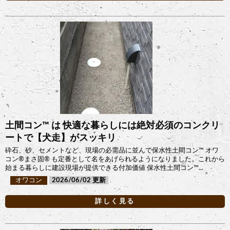
土間コン™︎ は 快適な暮らしには絶対必須のコンクリ
ートで【犬走】がスッキリ
砕石、砂、セメントなど、現場の必需品に並んで保水性土間コン™︎ オワ
コン®︎まさ固®︎ も定番として名をあげられるようになりました。これから
始まる暮らしに建設現場が提供できる付加価値 保水性土間コン™...
オワコン
2026/06/02
詳しく見る