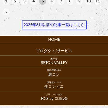
1
2
3
4
5
6
7
8
9
10
11
»
2025年6月以前の記事一覧はこちら
HOME
プロダクト/サービス
展示場
BETON VALLEY
無料業者紹介
庭コン
現場サポート
生コンビニ
ソリューション
JOIS by CD協会