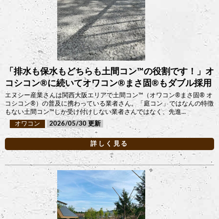
「排水も保水もどちらも土間コン™︎の役割です！」オ
コシコン®︎に続いてオワコン®︎まさ固®︎もダブル採用
エヌシー産業さんは関西大阪エリアで土間コン™︎（オワコン®︎まさ固®︎ オ
コシコン®︎）の普及に携わっている業者さん。「庭コン」ではなんの特徴
もない土間コン™︎しか受け付けしない業者さんではなく、先進...
オワコン
2026/05/30
詳しく見る