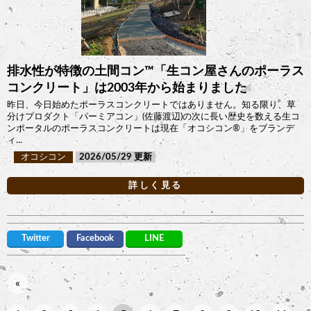
排水性が特徴の土間コン™︎「生コン屋さんのポーラス
コンクリート」は2003年から始まりました
昨日、今日始めたポーラスコンクリートではありません。知る限り、草
分けプロダクト「パーミアコン」(佐藤渡辺)の次に長い歴史を数える生コ
ンポータルのポーラスコンクリートは現在「オコシコン®︎」をブランデ
ィ...
オコシコン
2026/05/29
詳しく見る
Twitter
Facebook
LINE
«