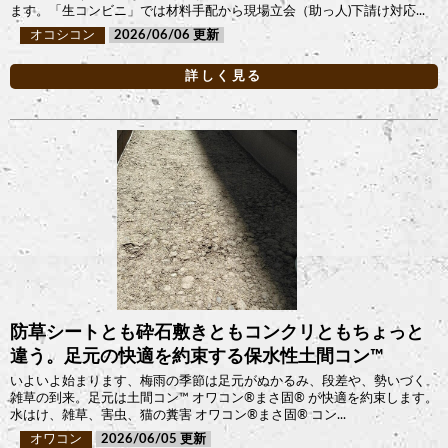
ます。「生コンビニ」では材料手配から現場立会（助っ人)下請け対応...
オコシコン
2026/06/06
詳しく見る
防草シートとも砕石敷きともコンクリともちょっと
違う。足元の快適を約束する保水性土間コン™︎
いよいよ始まります、梅雨の季節は足元がぬかるみ、段差や、勢いづく
雑草の到来。足元は土間コン™︎ オワコン®︎まさ固®︎ が快適を約束します。
水はけ、雑草、害虫、猫の糞害 オワコン®︎まさ固®︎ コン...
オワコン
2026/06/05