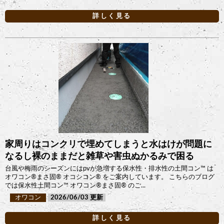
詳しく見る
家周りはコンクリで埋めてしまうと水はけが問題に
なるし裸のままだと雑草や害虫ぬかるみで困る
台風や梅雨のシーズンにはpvが急増する保水性・排水性の土間コン™︎ は
オワコン®︎まさ固®︎ オコシコン®︎ をご案内しています。 こちらのブログ
では保水性土間コン™︎ オワコン®︎まさ固®︎ のご...
オワコン
2026/06/03
詳しく見る