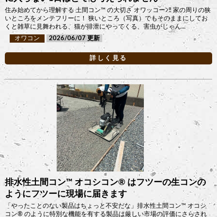
住み始めてから理解する 土間コン™︎ の大切さ オワッコーﾝ‼ 家の周りの狭
いところをメンテフリーに！ 狭いところ（写真）でもそのままにしてお
くと雑草に見舞われる、猫が排泄にやってくる、害虫がじゃん...
オワコン
2026/06/07
詳しく見る
排水性土間コン™︎ オコシコン®︎ はフツーの生コンの
ようにフツーに現場に届きます
「やったことのない製品はちょっと不安だな」排水性土間コン™︎ オコシ
コン®︎ のように特別な機能を有する製品は厳しい市場の評価にさらされ