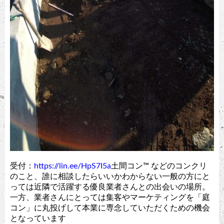
受付：
https://lin.ee/HpS7I5a
土間コン™︎ などのコンクリ
のこと、誰に相談したらいいかわからない一般の方にと
っては近隣で活躍する優良業者さんとの出会いの場所。
一方、業者さんにとっては集客やマーケティングを「庭
コン」に丸投げして本業に専念していただくための機会
となっています