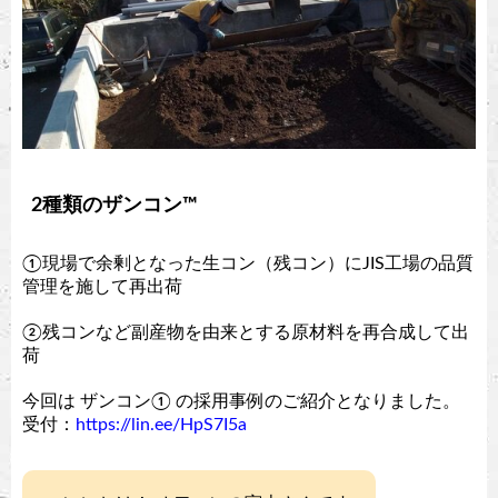
2種類のザンコン™︎
①現場で余剰となった生コン（残コン）にJIS工場の品質
管理を施して再出荷
②残コンなど副産物を由来とする原材料を再合成して出
荷
今回は ザンコン① の採用事例のご紹介となりました。
受付：
https://lin.ee/HpS7I5a