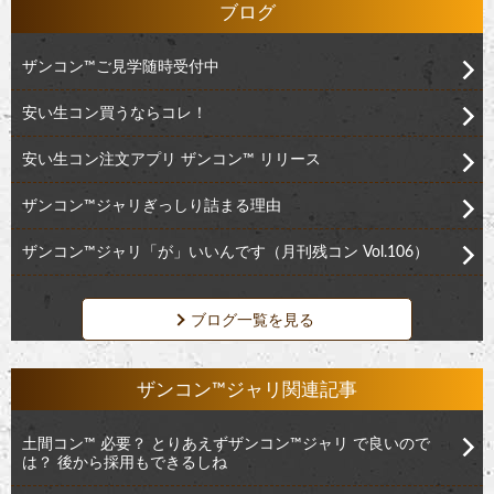
ブログ
ザンコン™︎ご見学随時受付中
安い生コン買うならコレ！
安い生コン注文アプリ ザンコン™︎ リリース
ザンコン™︎ジャリぎっしり詰まる理由
ザンコン™︎ジャリ「が」いいんです（月刊残コン Vol.106）
ブログ一覧を見る
ザンコン™ジャリ関連記事
土間コン™︎ 必要？ とりあえずザンコン™︎ジャリ で良いので
は？ 後から採用もできるしね