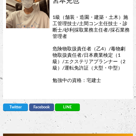
宮本充也
1級（舗装・造園・建築・土木）施
工管理技士/土間コン主任技士・診
断士/砂利採取業務主任者/採石業務
管理者
危険物取扱責任者（乙4）/毒物劇
物取扱責任者/日本農業検定（1
級）/エクステリアプランナー（2
級）/運転免許証（大型・中型）
勉強中の資格：宅建士
Twitter
Facebook
LINE