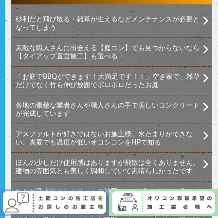
砂利だと飛び散る・雑草が生えるなどメンテナンスが必要と
なってしまう
素敵な職人さんに出会える【庭コン】でも見つからないなら
【タイアップ直営施工】も選べる
「お庭でBBQができます！大満足です！！」空き家で、雑草
だけでなく竹も伸び放題でボロボロだったお庭
各地の素敵な業者さんや職人さんの手で美しいコンクリート
が完成しています
アスファルトが好きではないお施主様。水たまりができな
い、真夏でも温度が低いオコシコンをHPで知る
ほんの少しだけ使用感はありますが飛散は全くありません。
建物の雰囲気とも美しく調和していて素晴らしかったです
たかが透水性コンクリートの施工なれど 【アプローチ】 の
それは一味違います