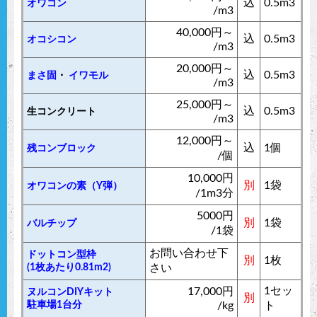
込
0.5m3
オワコン
ただけます。
/m3
50mm厚
100mm厚
40,000円～
込
0.5m3
オコシコン
/m3
〜20㎡まで
¥168,000
¥
204,000
20,000円～
込
0.5m3
まさ固
・
イワモル
〜40㎡まで
¥232,000
¥
302,000
/m3
25,000円～
〜60㎡まで
¥390,000
¥
492,000
込
0.5m3
生コンクリート
/m3
12,000円～
込
1個
残コンブロック
免責事項:
詳しくはこちら
/個
10,000円
別
1袋
オワコンの素（Y弾）
/1m3分
5000円
別
1袋
バルチップ
/1袋
お問い合わせ下
ドットコン型枠
別
1枚
(1枚あたり0.81m2)
さい
1セッ
17,000円
ヌルコンDIYキット
別
駐車場1台分
/kg
ト