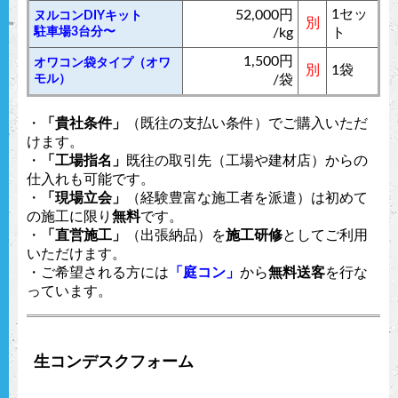
1セッ
52,000円
ヌルコンDIYキット
別
駐車場3台分〜
/kg
ト
1,500円
オワコン袋タイプ（オワ
別
1袋
モル）
/袋
・
「貴社条件」
（既往の支払い条件）でご購入いただ
けます。
・
「工場指名」
既往の取引先（工場や建材店）からの
仕入れも可能です。
・
「現場立会」
（経験豊富な施工者を派遣）は初めて
の施工に限り
無料
です。
・
「直営施工」
（出張納品）を
施工研修
としてご利用
いただけます。
・ご希望される方には
「庭コン」
から
無料送客
を行な
っています。
生コンデスクフォーム