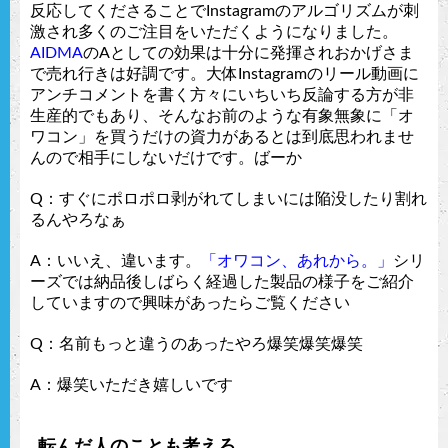
反応してくださることでInstagramのアルゴリズムが刺
激され多くのご注目をいただくようになりました。
AIDMA
のAとしての効果は十分に発揮されおかげさま
で売れ行きは好調です。大体Instagramのリール動画に
アンチコメントを書く方々にいちいち反論する方が非
生産的でもあり、そんなお前のような有象無象に「オ
ワコン」を買うだけの資力があるとは到底思われませ
んので相手にしないだけです。ばーか
Q：すぐにポロポロ剥がれてしまいには陥没したり割れ
るんやろなぁ
A：いいえ、違います。
「オワコン、あれから。」
シリ
ーズでは納品後しばらく経過した製品の様子をご紹介
していますので興味があったらご覧ください
Q：名前もっと違うのあったやろ爆笑爆笑爆笑
A：爆笑いただき嬉しいです
転んだ人のことも考えろ