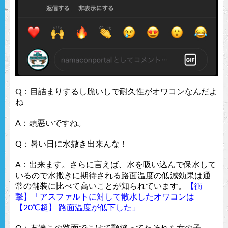
Q：目詰まりするし脆いしで耐久性がオワコンなんだよ
ね
A：頭悪いですね。
Q：暑い日に水撒き出来んな！
A：出来ます。さらに言えば、水を吸い込んで保水して
いるので水撒きに期待される路面温度の低減効果は通
常の舗装に比べて高いことが知られています。
【衝
撃】「アスファルトに対して散水したオワコンは
【20℃超】 路面温度が低下した」