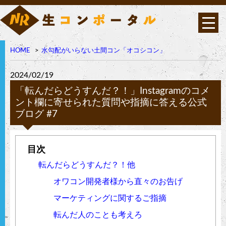
HOME
水勾配がいらない土間コン「オコシコン」
オコシコンは高い透水性
を持ちながら表面強度・
曲げ強度に優れたポーラ
2024/02/19
ス構造の高強度コンクリ
ート
「転んだらどうすんだ？！」Instagramのコメ
ント欄に寄せられた質問や指摘に答える公式
ブログ #7
転んだらどうすんだ？！他
オワコン開発者様から直々のお告げ
マーケティングに関するご指摘
転んだ人のことも考えろ