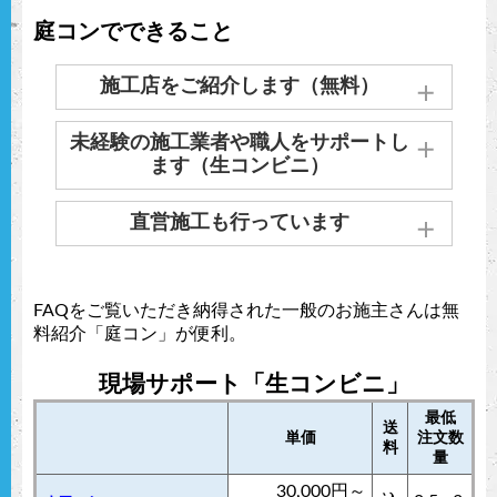
庭コンでできること
施工店をご紹介します（無料）
お住まいの近くの施工業者をご紹介します。
未経験の施工業者や職人をサポートし
実績のある施工業者がいない場合、お探しい
ます（生コンビニ）
たします。
実際に当社製品を施工したことのない施工業
直営施工も行っています
お問い合わせはこちら
者さんへ見学会も兼ねた施工方法やお見積り
のサポートも実施しています。
生コンポータルでは、全国各地で直営施工も
行っております。
FAQをご覧いただき納得された一般のお施主さんは無
施工経験豊富な直営業者・スタッフによる施
下記料金表を目安としてお買い求めいただけ
料紹介「庭コン」が便利。
工を見学会としてご案内もしています。
ます。
現場サポート「生コンビニ」
施工店が見つからず、未経験の工事業者・職
見積もり依頼する
最低
人に注文する場合であっても、お見積りや納
送
単価
注文数
料
品・無料現場立会など、【生コンビニ】によ
量
る支援を行っているので安心しておまかせい
オワコン直営施工価格表
30,000円～