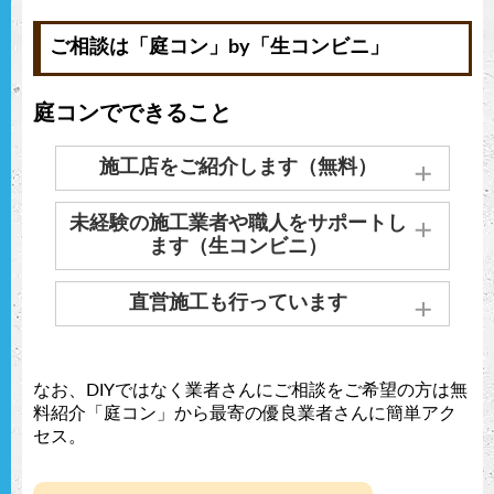
ご相談は「庭コン」by「生コンビニ」
庭コンでできること
施工店をご紹介します（無料）
お住まいの近くの施工業者をご紹介します。
未経験の施工業者や職人をサポートし
実績のある施工業者がいない場合、お探しい
ます（生コンビニ）
たします。
実際に当社製品を施工したことのない施工業
直営施工も行っています
お問い合わせはこちら
者さんへ見学会も兼ねた施工方法やお見積り
のサポートも実施しています。
生コンポータルでは、全国各地で直営施工も
行っております。
なお、DIYではなく業者さんにご相談をご希望の方は無
施工経験豊富な直営業者・スタッフによる施
下記料金表を目安としてお買い求めいただけ
料紹介「庭コン」から最寄の優良業者さんに簡単アク
工を見学会としてご案内もしています。
ます。
セス。
施工店が見つからず、未経験の工事業者・職
見積もり依頼する