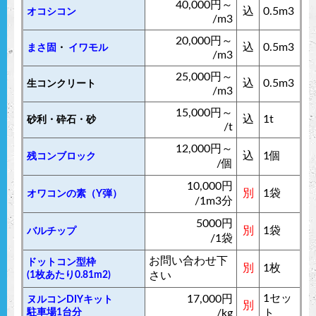
40,000円～
込
0.5m3
オコシコン
/m3
20,000円～
込
0.5m3
まさ固
・
イワモル
/m3
25,000円～
込
0.5m3
生コンクリート
/m3
15,000円～
込
1t
砂利・砕石・砂
/t
12,000円～
込
1個
残コンブロック
/個
10,000円
別
1袋
オワコンの素（Y弾）
/1m3分
5000円
別
1袋
バルチップ
/1袋
お問い合わせ下
ドットコン型枠
別
1枚
(1枚あたり0.81m2)
さい
1セッ
17,000円
ヌルコンDIYキット
別
駐車場1台分
/kg
ト