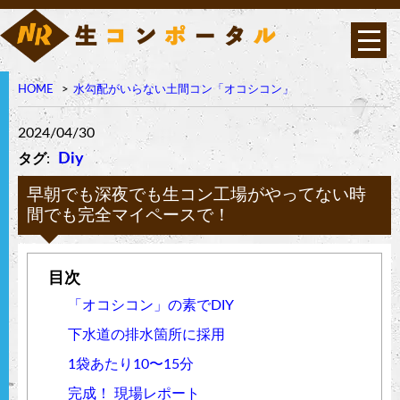
HOME
水勾配がいらない土間コン「オコシコン」
オコシコンは高い透水性
を持ちながら表面強度・
曲げ強度に優れたポーラ
2024/04/30
ス構造の高強度コンクリ
ート
Diy
タグ
:
早朝でも深夜でも生コン工場がやってない時
間でも完全マイペースで！
「オコシコン」の素でDIY
下水道の排水箇所に採用
1袋あたり10〜15分
完成！ 現場レポート