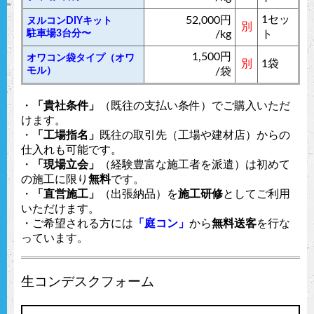
1セッ
52,000円
ヌルコンDIYキット
別
駐車場3台分〜
/kg
ト
1,500円
オワコン袋タイプ（オワ
別
1袋
モル）
/袋
・
「貴社条件」
（既往の支払い条件）でご購入いただ
けます。
・
「工場指名」
既往の取引先（工場や建材店）からの
仕入れも可能です。
・
「現場立会」
（経験豊富な施工者を派遣）は初めて
の施工に限り
無料
です。
・
「直営施工」
（出張納品）を
施工研修
としてご利用
いただけます。
・ご希望される方には
「庭コン」
から
無料送客
を行な
っています。
生コンデスクフォーム