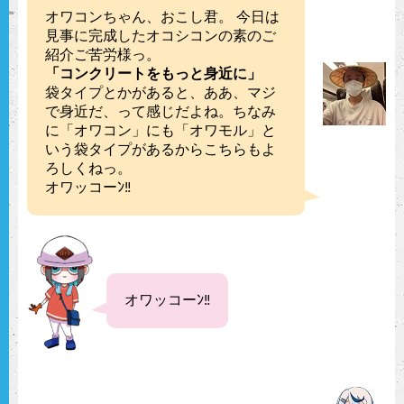
人に注文する場合であっても、お見積りや納
オワコンちゃん、おこし君。 今日は
品・無料現場立会など、【生コンビニ】によ
見事に完成したオコシコンの素のご
る支援を行っているので安心しておまかせい
オワコン直営施工価格表
紹介ご苦労様っ。
ただけます。
「コンクリートをもっと身近に」
50mm厚
100mm厚
袋タイプとかがあると、ああ、マジ
で身近だ、って感じだよね。ちなみ
〜20㎡まで
¥168,000
¥
204,000
に「オワコン」にも「オワモル」と
いう袋タイプがあるからこちらもよ
〜40㎡まで
¥232,000
¥
302,000
ろしくねっ。
オワッコーﾝ‼︎
〜60㎡まで
¥390,000
¥
492,000
免責事項:
詳しくはこちら
オワッコーﾝ‼