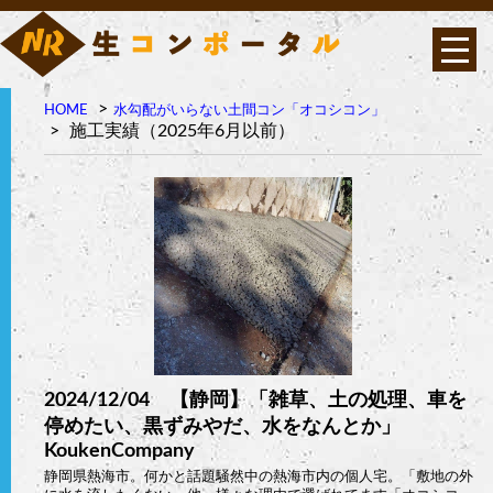
HOME
水勾配がいらない土間コン「オコシコン」
オコシコンは高い透水性
施工実績（2025年6月以前）
を持ちながら表面強度・
曲げ強度に優れたポーラ
ス構造の高強度コンクリ
ート
2024/12/04 【静岡】「雑草、土の処理、車を
停めたい、黒ずみやだ、水をなんとか」
KoukenCompany
静岡県熱海市。何かと話題騒然中の熱海市内の個人宅。「敷地の外