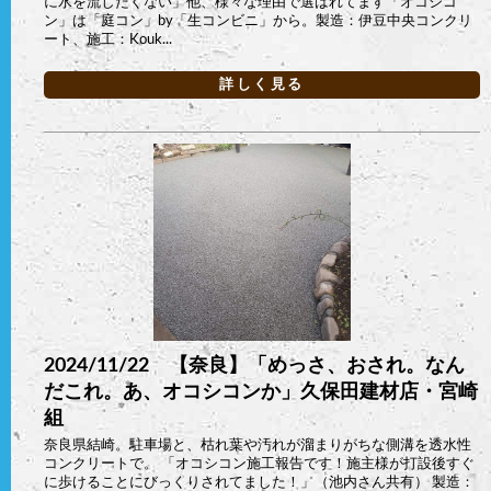
に水を流したくない」他、様々な理由で選ばれてます「オコシコ
ン」は「庭コン」by「生コンビニ」から。製造：伊豆中央コンクリ
ート、施工：Kouk...
詳しく見る
2024/11/22 【奈良】「めっさ、おされ。なん
だこれ。あ、オコシコンか」久保田建材店・宮崎
組
奈良県結崎。駐車場と、枯れ葉や汚れが溜まりがちな側溝を透水性
コンクリートで。 「オコシコン施工報告です！施主様が打設後すぐ
に歩けることにびっくりされてました！」（池内さん共有） 製造：