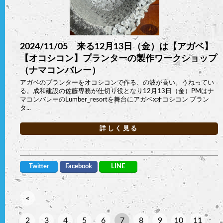
2024/11/05 来る12月13日（金）は【アガベ】
【オコシコン】プランターの製作ワークショップ
（ナマコンバレー）
アガベのプランターをオコシコンで作る、の波が高い。うねってい
る。成和建設の佐藤専務が仕切り役となり12月13日（金）PMはナ
マコンバレーのLumber_resortを舞台にアガベxオコシコン プラン
タ...
詳しく見る
Twitter
Facebook
LINE
«
2
3
4
5
6
7
8
9
10
11