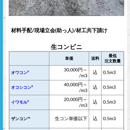
材料手配/現場立会(助っ人)/材工共下請け
生コンビニ
最低
単価
送料
注文数量
30,000円～
込
0.5m3
®
オワコン
/m3
40,000円～
込
0.5m3
®
オコシコン
/m3
20,000円～
込
0.5m3
®
イワモル
/m3
生コン単価以下
込
0.5m3
ザンコン™︎