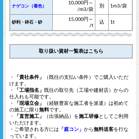
10,000円～
別
1m3/袋
ナゲコン（着色）
/m3/袋
15,000円～
込
1t
砂利・砕石・砂
/t
取り扱い資材一覧表はこちら
・
「貴社条件」
（既往の支払い条件）でご購入いただ
けます。
・
「工場指名」
既往の取引先（工場や建材店）からの
仕入れも可能です。
・
「現場立会」
（経験豊富な施工者を派遣）は初めて
の施工に限り
無料
です。
・
「直営施工」
（出張納品）を
施工研修
としてご利用
いただけます。
・ご希望される方には
「庭コン」
から
無料送客
を行な
っています。