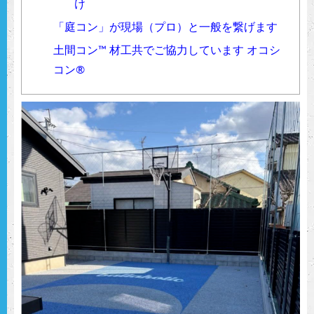
け
「庭コン」が現場（プロ）と一般を繋げます
土間コン™︎ 材工共でご協力しています オコシ
コン®︎