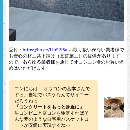
受付：
https://lin.ee/HpS7I5a
お取り扱いがない業者様で
も安心の材工共下請け（直営施工）の提供があります
ので、あらゆる業者様を通じてオコシコン®︎のお買い求
めはいただけます
コンにちは！ オワコンの宮本さんで
すっ。自宅でバスケなんてサイコー
だろうねっ
「コンクリートをもっと身近に」
生コンビニと庭コンを駆使すればそ
んな夢のような自宅用バスケットコ
ートが安価に実現するねっ