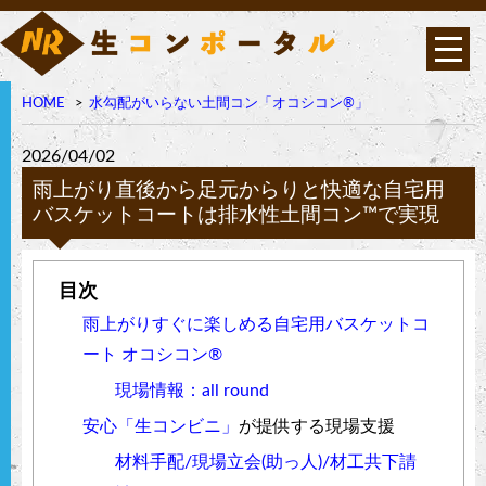
HOME
水勾配がいらない土間コン「オコシコン®︎」
オコシコン®︎は高い透水
性を持ちながら表面強
度・曲げ強度に優れたポ
2026/04/02
ーラス構造の高強度コン
クリート
雨上がり直後から足元からりと快適な自宅用
バスケットコートは排水性土間コン™︎で実現
雨上がりすぐに楽しめる自宅用バスケットコ
ート オコシコン®︎
現場情報：all round
安心
「生コンビニ」
が提供する現場支援
材料手配/現場立会(助っ人)/材工共下請