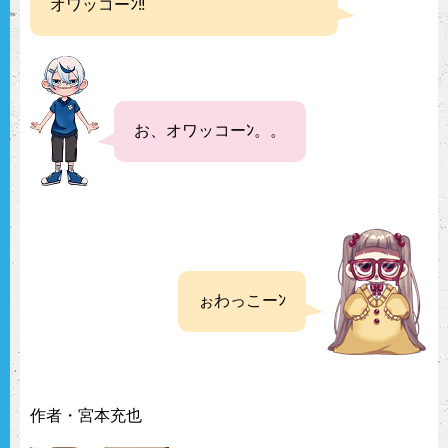
オワッコーﾝ‼︎
お、オワッコーﾝ。。
ぉわっこーﾝ
作者・宮本充也