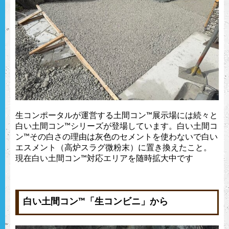
生コンポータルが運営する土間コン™︎展示場には続々と
白い土間コン™︎シリーズが登場しています。白い土間コ
ン™︎その白さの理由は灰色のセメントを使わないで白い
エスメント（高炉スラグ微粉末）に置き換えたこと。
現在白い土間コン™︎対応エリアを随時拡大中です
白い土間コン™︎「生コンビニ」から