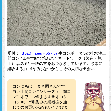
受付：
https://lin.ee/HpS7I5a
生コンポータルの排水性土
間コン™︎四半世紀で培われたネットワーク（製造・施
工）は現場と一般の方をおつなぎしています。頻繁に
経験する買い物ではないからこその大切な出会い
コンにちは！ まさ固さんです
白い土間コン™︎シリーズ（土間コ
ン™︎ オワコン®︎まさ固®︎ オコシ
コン®︎）は馴染みの業者様を通
じてのお買い求めもいただけま