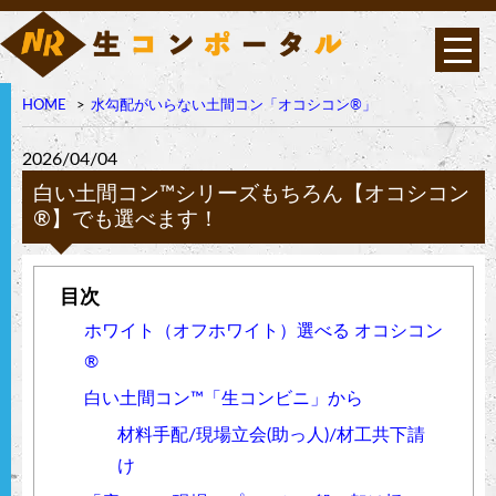
HOME
水勾配がいらない土間コン「オコシコン®︎」
オコシコン®︎は高い透水
性を持ちながら表面強
度・曲げ強度に優れたポ
2026/04/04
ーラス構造の高強度コン
クリート
白い土間コン™︎シリーズもちろん【オコシコン
®︎】でも選べます！
ホワイト（オフホワイト）選べる オコシコン
®︎
白い土間コン™︎「生コンビニ」から
材料手配/現場立会(助っ人)/材工共下請
け