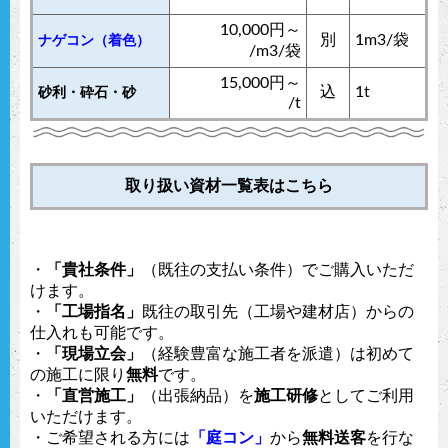
10,000円～
別
1m3/袋
ナゲコン（着色）
/m3/袋
15,000円～
込
1t
砂利・砕石・砂
/t
取り扱い資材一覧表はこちら
・
「貴社条件」
（既往の支払い条件）でご購入いただ
けます。
・
「工場指名」
既往の取引先（工場や建材店）からの
仕入れも可能です。
・
「現場立会」
（経験豊富な施工者を派遣）は初めて
の施工に限り
無料
です。
・
「直営施工」
（出張納品）を
施工研修
としてご利用
いただけます。
・ご希望される方には
「庭コン」
から
無料送客
を行な