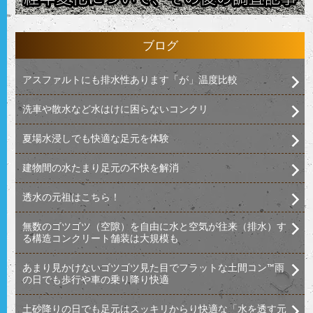
ブログ
アスファルトにも排水性あります「が」温度比較
洗車や散水など水はけに困らないコンクリ
夏場水浸しでも快適な足元を体験
建物間の水たまり足元の不快を解消
透水の元祖はこちら！
無数のゴツゴツ（空隙）を自由に水と空気が往来（排水）す
る構造コンクリート舗装は大規模も
あまり見かけないゴツゴツ見た目でフラットな土間コン™︎雨
の日でも歩行や車の乗り降り快適
土砂降りの日でも足元はスッキリからり快適な「水を透す元