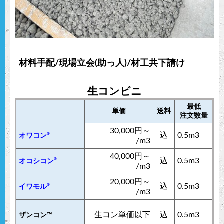
材料手配/現場立会(助っ人)/材工共下請け
生コンビニ
最低
単価
送料
注文数量
30,000円～
込
0.5m3
®
オワコン
/m3
40,000円～
込
0.5m3
®
オコシコン
/m3
20,000円～
込
0.5m3
®
イワモル
/m3
生コン単価以下
込
0.5m3
ザンコン™︎