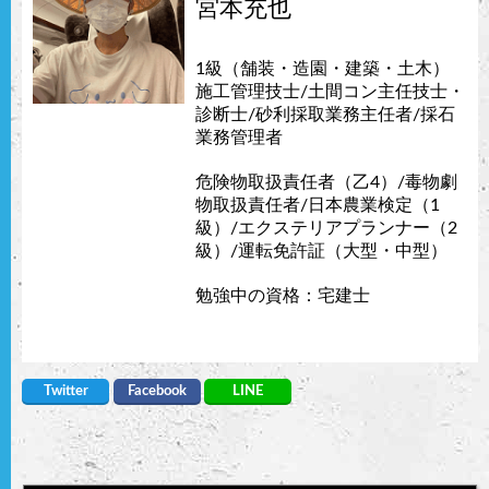
宮本充也
1級（舗装・造園・建築・土木）
施工管理技士/土間コン主任技士・
診断士/砂利採取業務主任者/採石
業務管理者
危険物取扱責任者（乙4）/毒物劇
物取扱責任者/日本農業検定（1
級）/エクステリアプランナー（2
級）/運転免許証（大型・中型）
勉強中の資格：宅建士
Twitter
Facebook
LINE