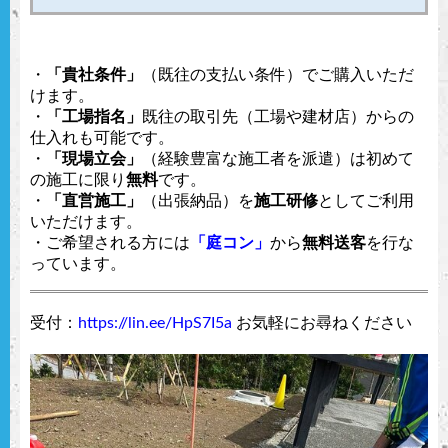
・
「貴社条件」
（既往の支払い条件）でご購入いただ
けます。
・
「工場指名」
既往の取引先（工場や建材店）からの
仕入れも可能です。
・
「現場立会」
（経験豊富な施工者を派遣）は初めて
の施工に限り
無料
です。
・
「直営施工」
（出張納品）を
施工研修
としてご利用
いただけます。
・ご希望される方には
「庭コン」
から
無料送客
を行な
っています。
受付：
https://lin.ee/HpS7I5a
お気軽にお尋ねください