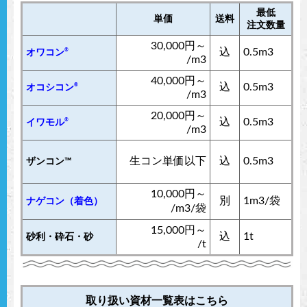
最低
単価
送料
注文数量
30,000円～
込
0.5m3
®
オワコン
/m3
40,000円～
込
0.5m3
®
オコシコン
/m3
20,000円～
込
0.5m3
®
イワモル
/m3
生コン単価以下
込
0.5m3
ザンコン™︎
10,000円～
別
1m3/袋
ナゲコン（着色）
/m3/袋
15,000円～
込
1t
砂利・砕石・砂
/t
取り扱い資材一覧表はこちら