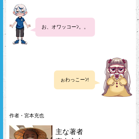
お、オワッコーﾝ。。
ぉわっこーﾝ!
作者・宮本充也
主な著者