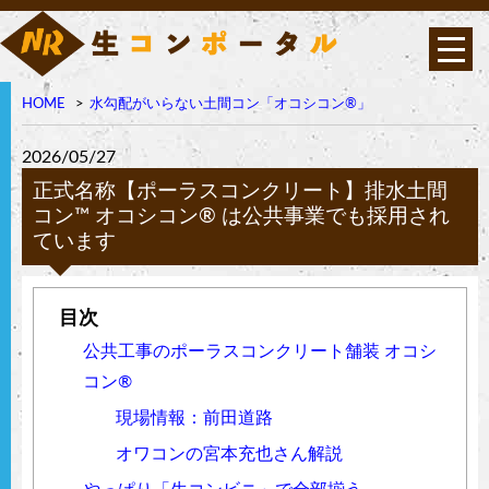
HOME
水勾配がいらない土間コン「オコシコン®︎」
オコシコン®︎は高い透水
性を持ちながら表面強
度・曲げ強度に優れたポ
2026/05/27
ーラス構造の高強度コン
クリート
正式名称【ポーラスコンクリート】排水土間
コン™︎ オコシコン®︎ は公共事業でも採用され
ています
公共工事のポーラスコンクリート舗装 オコシ
コン®︎
現場情報：前田道路
オワコンの宮本充也さん解説