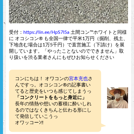
受付：
https://lin.ee/HpS7I5a
土間コン™︎ホワイトと同様
に オコシコン®︎ も全国一律で平米1万円（掘削、残土、
下地含む場合は1万5千円）で直営施工（下請け）を展
開しています。「やったことないのでできません」取
り扱いを渋る業者さんにもぜひお知らせください
コンにちは！ オワコンの
宮本充也
さ
んですっ。オコシコン®︎の記事書い
てると歴史をいつも感じてしまうっ
「コンクリートをもっと身近に」
長年の情熱や想いの蓄積に酔いしれ
るのではなくきちんと伝わる形にし
て発信していこうっ
オワッコーﾝ‼︎