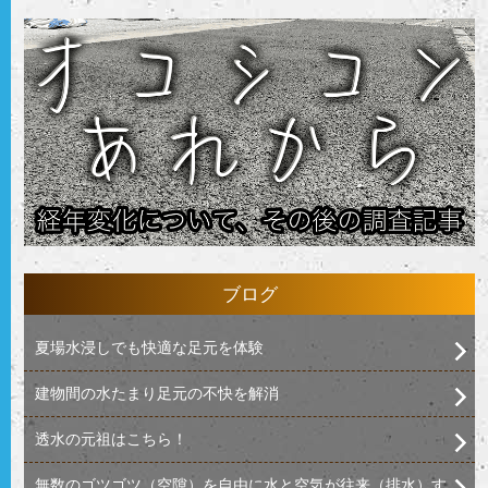
ブログ
夏場水浸しでも快適な足元を体験
建物間の水たまり足元の不快を解消
透水の元祖はこちら！
無数のゴツゴツ（空隙）を自由に水と空気が往来（排水）す