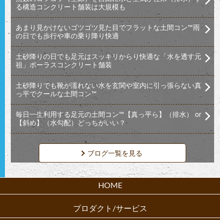
る構造コンクリート舗装は大規模も
あまり見かけないゴツゴツ見た目でフラットな土間コン™︎雨
の日でも歩行や車の乗り降り快適
土砂降りの日でも足元はスッキリからり快適な「水を透す元
祖」ポーラスコンクリート舗装
土砂降りでも靴が濡れない水を玄関や室内に引っ張らない真
っ平でクールな土間コン™︎
毎日一生利用する足元の土間コン™︎【真っ平ら】（排水） or
【斜め】（水勾配）どっちがいい？
ブログ一覧を見る
HOME
プロダクト/サービス