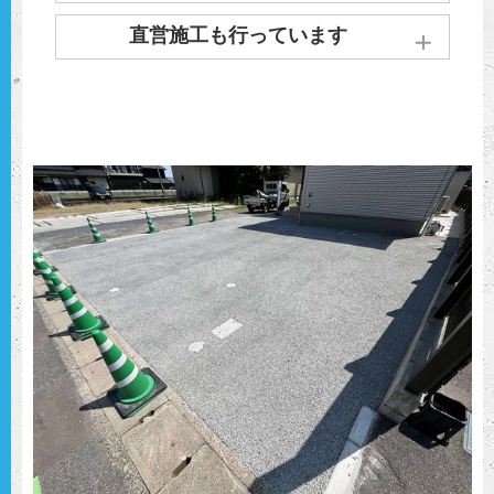
実際に当社製品を施工したことのない施工業
直営施工も行っています
お問い合わせはこちら
者さんへ見学会も兼ねた施工方法やお見積り
のサポートも実施しています。
生コンポータルでは、全国各地で直営施工も
行っております。
施工経験豊富な直営業者・スタッフによる施
下記料金表を目安としてお買い求めいただけ
工を見学会としてご案内もしています。
ます。
オワコン直営施工価格表
防草・排水・
施工店が見つからず、未経験の工事業者・職
見積もり依頼する
防草・排水
駐車場
人に注文する場合であっても、お見積りや納
品・無料現場立会など、【生コンビニ】によ
〜20㎡まで
¥168,000
¥
204,000
る支援を行っているので安心しておまかせい
ただけます。
〜40㎡まで
¥232,000
¥
302,000
40㎡〜（単
5,000円/m2
6,500円/m2
価）
免責事項:
詳しくはこちら