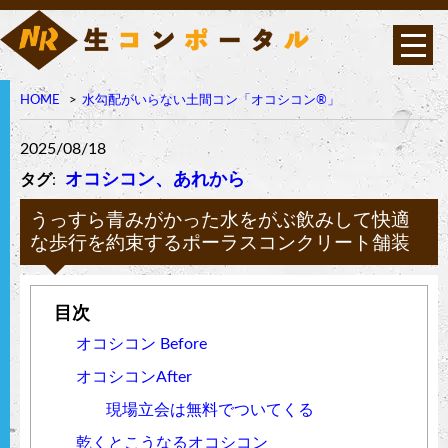
HOME
水勾配がいらない土間コン「オコシコン®︎」
オコシコン®︎は高い透水
性を持ちながら表面強
度・曲げ強度に優れたポ
2025/08/18
ーラス構造の高強度コン
クリート
オコシコン、あれから
タグ
:
うっすら青みがかった水をがぶ飲みして快適
な歩行を約束するポーラスコンクリート舗装
オコシコン Before
オコシコンAfter
現場立会は無料でついてくる
乾くとこうなるオコシコン