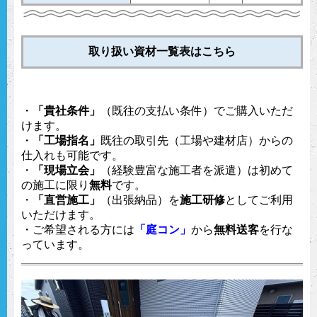
取り扱い資材一覧表はこちら
・
「貴社条件」
（既往の支払い条件）でご購入いただ
けます。
・
「工場指名」
既往の取引先（工場や建材店）からの
仕入れも可能です。
・
「現場立会」
（経験豊富な施工者を派遣）は初めて
の施工に限り
無料
です。
・
「直営施工」
（出張納品）を
施工研修
としてご利用
いただけます。
・ご希望される方には
「庭コン」
から
無料送客
を行な
っています。