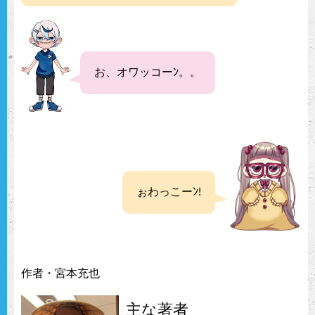
お、オワッコーﾝ。。
ぉわっこーﾝ!
作者・宮本充也
主な著者