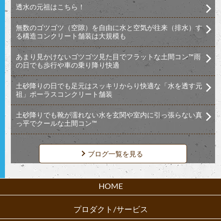
透水の元祖はこちら！
無数のゴツゴツ（空隙）を自由に水と空気が往来（排水）す
る構造コンクリート舗装は大規模も
あまり見かけないゴツゴツ見た目でフラットな土間コン™︎雨
の日でも歩行や車の乗り降り快適
土砂降りの日でも足元はスッキリからり快適な「水を透す元
祖」ポーラスコンクリート舗装
土砂降りでも靴が濡れない水を玄関や室内に引っ張らない真
っ平でクールな土間コン™︎
ブログ一覧を見る
HOME
プロダクト/サービス