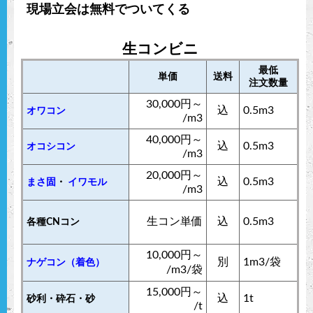
現場立会は無料でついてくる
生コンビニ
最低
単価
送料
注文数量
30,000円～
込
0.5m3
オワコン
/m3
40,000円～
込
0.5m3
オコシコン
/m3
20,000円～
込
0.5m3
まさ固
・
イワモル
/m3
生コン単価
込
0.5m3
各種CNコン
10,000円～
別
1m3/袋
ナゲコン（着色）
/m3/袋
15,000円～
込
1t
砂利・砕石・砂
/t