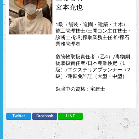
宮本充也
1級（舗装・造園・建築・土木）
施工管理技士/土間コン主任技士・
診断士/砂利採取業務主任者/採石
業務管理者
危険物取扱責任者（乙4）/毒物劇
物取扱責任者/日本農業検定（1
級）/エクステリアプランナー（2
級）/運転免許証（大型・中型）
勉強中の資格：宅建士
Twitter
Facebook
LINE