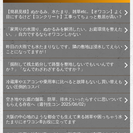
【簡易見積】ぬかるみ、水たまり、雑草etc.. 【オワコン】よく
目にするけど【コンクリート】工事ってちょっと敷居が高い？
「家周りの水溜り、ぬかるみを解消したい。お庭環境を整えた
い。」自力でするならオワコンしかない
昨日の大雨でも水たまりなしです。隣の敷地は浸水してえらい
ことになってますが！
「掘削して残土処分して路盤を整地しないでもいいんです
か？」「なんでわざわざするんですか？」
冷蔵庫やエアコンや乗用車に比べると故障もないし買い替えも
ない圧倒的コスパ
空き地やお庭の舗装、防草、排水といったらすぐに思いついて
もらえる存在へ（週刊生コン 2025/06/02）
大阪の中心地のような都会でも生えて来る雑草や困っちゃう水
たまりにオワコン®︎お役に立ってます