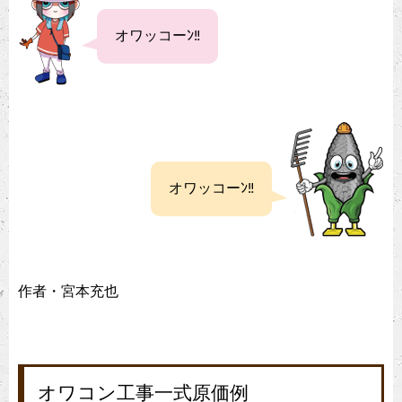
オワッコーﾝ‼
オワッコーﾝ‼
作者・宮本充也
オワコン工事一式原価例