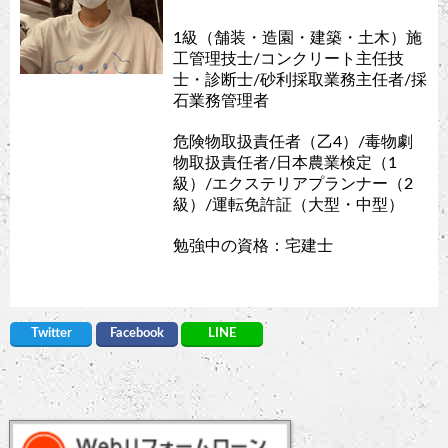
1級（舗装・造園・建築・土木）施
工管理技士/コンクリート主任技
士・診断士/砂利採取業務主任者/採
石業務管理者
危険物取扱責任者（乙4）/毒物劇
物取扱責任者/日本農業検定（1
級）/エクステリアプランナー（2
級）/運転免許証（大型・中型）
勉強中の資格：宅建士
Twitter
Facebook
LINE