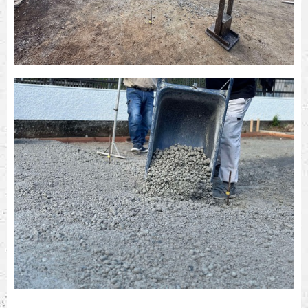
防草・排水
駐車場
〜20㎡まで
¥168,000
¥
204,000
〜40㎡まで
¥232,000
¥
302,000
40㎡〜（単
5,000円/m2
6,500円/m2
価）
免責事項:
詳しくはこちら