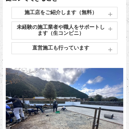
施工店をご紹介します（無料）
お住まいの近くの施工業者をご紹介します。
未経験の施工業者や職人をサポートし
実績のある施工業者がいない場合、お探しい
ます（生コンビニ）
たします。
実際に当社製品を施工したことのない施工業
直営施工も行っています
お問い合わせはこちら
者さんへ見学会も兼ねた施工方法やお見積り
のサポートも実施しています。
生コンポータルでは、全国各地で直営施工も
行っております。
施工経験豊富な直営業者・スタッフによる施
下記料金表を目安としてお買い求めいただけ
工を見学会としてご案内もしています。
ます。
施工店が見つからず、未経験の工事業者・職
見積もり依頼する
人に注文する場合であっても、お見積りや納
品・無料現場立会など、【生コンビニ】によ
る支援を行っているので安心しておまかせい
オワコン直営施工価格表
ただけます。
防草・排水・