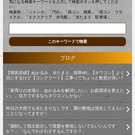
気になる検索キーワードを入力して検索ボタンを押してくださ
い。
検索例：「ジャンカ」「汚れ」「残コン 残業」「残コン リサ
イクル」「エクステリア 水勾配」「水たまり 駐車場」
ブログ
【簡易見積】ぬかるみ、水たまり、雑草etc.. 【オワコン】よく
目にするけど【コンクリート】工事ってちょっと敷居が高い？
「家周りの水溜り、ぬかるみを解消したい。お庭環境を整えた
い。」自力でするならオワコンしかない
昨日の大雨でも水たまりなしです。隣の敷地は浸水してえらい
ことになってますが！
「掘削して残土処分して路盤を整地しないでもいいんです
か？」「なんでわざわざするんですか？」