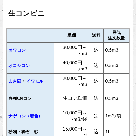
生コンビニ
最低
単価
送料
注文数量
30,000円～
込
0.5m3
オワコン
/m3
40,000円～
込
0.5m3
オコシコン
/m3
20,000円～
込
0.5m3
まさ固
・
イワモル
/m3
生コン単価
込
0.5m3
各種CNコン
10,000円～
別
1m3/袋
ナゲコン（着色）
/m3/袋
15,000円～
込
1t
砂利・砕石・砂
/t