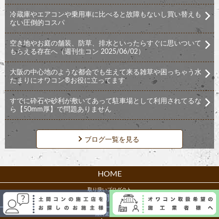
冷蔵庫やエアコンや乗用車に比べると故障もないし買い替えも
ない圧倒的コスパ
空き地やお庭の舗装、防草、排水といったらすぐに思いついて
もらえる存在へ（週刊生コン 2025/06/02）
大阪の中心地のような都会でも生えて来る雑草や困っちゃう水
たまりにオワコン®︎お役に立ってます
すでに砕石や砂利が敷いてあって駐車場として利用されてるな
ら【50mm厚】で問題ありません
ブログ一覧を見る
HOME
取り扱いプロダクト
土間コン
無料業者紹介