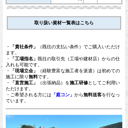
取り扱い資材一覧表はこちら
・
「貴社条件」
（既往の支払い条件）でご購入いただけ
ます。
・
「工場指名」
既往の取引先（工場や建材店）からの仕
入れも可能です。
・
「現場立会」
（経験豊富な施工者を派遣）は初めての
施工に限り
無料
です。
・
「直営施工」
（出張納品）を
施工研修
としてご利用い
ただけます。
・ご希望される方には
「庭コン」
から
無料送客
を行なっ
ています。