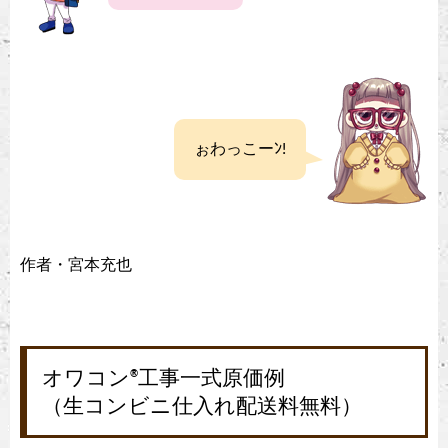
ぉわっこーﾝ!
作者・宮本充也
オワコン
工事一式原価例
®
（生コンビニ仕入れ配送料無料）