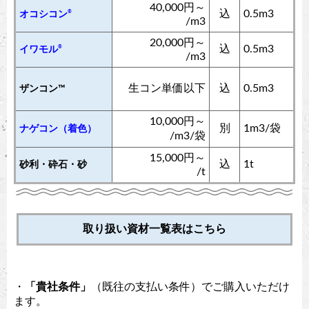
40,000円～
込
0.5m3
®
オコシコン
/m3
20,000円～
込
0.5m3
®
イワモル
/m3
生コン単価以下
込
0.5m3
ザンコン™︎
10,000円～
別
1m3/袋
ナゲコン（着色）
/m3/袋
15,000円～
込
1t
砂利・砕石・砂
/t
取り扱い資材一覧表はこちら
・
「貴社条件」
（既往の支払い条件）でご購入いただけ
ます。