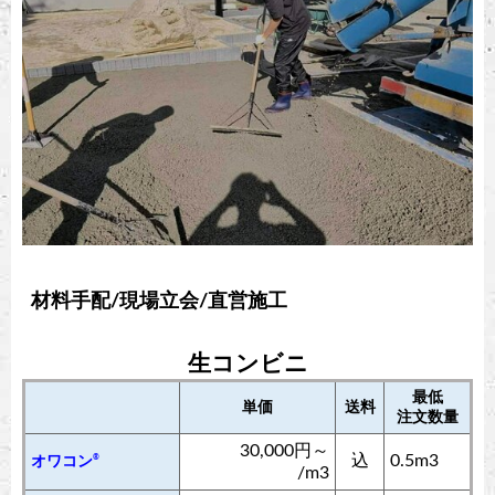
材料手配/現場立会/直営施工
生コンビニ
最低
単価
送料
注文数量
30,000円～
込
0.5m3
®
オワコン
/m3