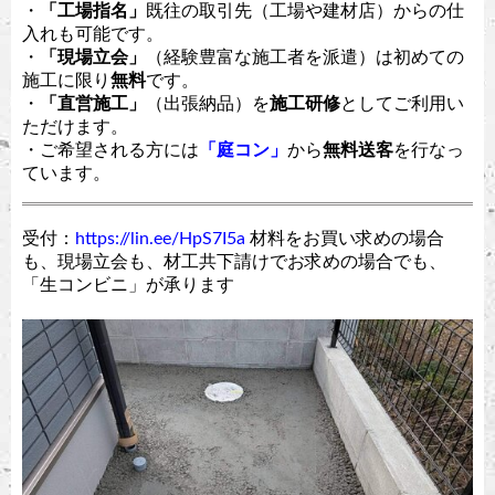
・
「工場指名」
既往の取引先（工場や建材店）からの仕
入れも可能です。
・
「現場立会」
（経験豊富な施工者を派遣）は初めての
施工に限り
無料
です。
・
「直営施工」
（出張納品）を
施工研修
としてご利用い
ただけます。
・ご希望される方には
「庭コン」
から
無料送客
を行なっ
ています。
受付：
https://lin.ee/HpS7I5a
材料をお買い求めの場合
も、現場立会も、材工共下請けでお求めの場合でも、
「生コンビニ」が承ります