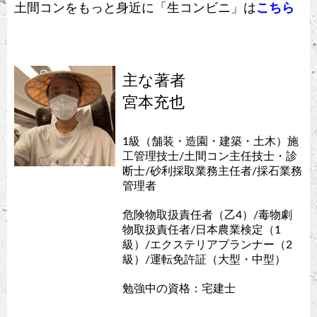
土間コンをもっと身近に「生コンビニ」は
こちら
主な著者
宮本充也
1級（舗装・造園・建築・土木）施
工管理技士/土間コン主任技士・診
断士/砂利採取業務主任者/採石業務
管理者
危険物取扱責任者（乙4）/毒物劇
物取扱責任者/日本農業検定（1
級）/エクステリアプランナー（2
級）/運転免許証（大型・中型）
勉強中の資格：宅建士