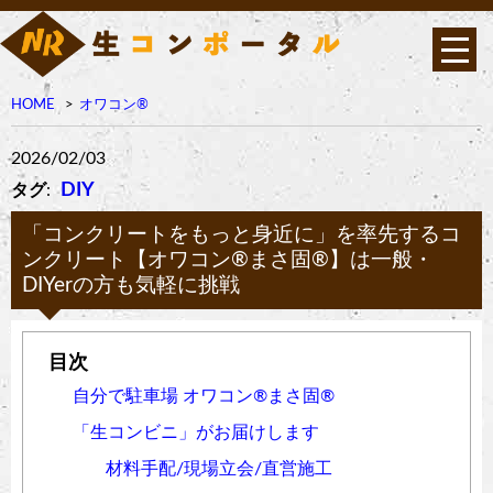
HOME
オワコン®︎
2026/02/03
DIY
タグ
:
「コンクリートをもっと身近に」を率先するコ
ンクリート【オワコン®︎まさ固®︎】は一般・
DIYerの方も気軽に挑戦
自分で駐車場 オワコン®︎まさ固®︎
「生コンビニ」がお届けします
材料手配/現場立会/直営施工