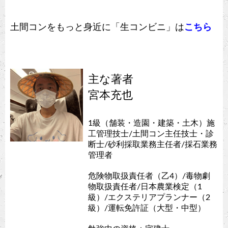
土間コンをもっと身近に「生コンビニ」は
こちら
主な著者
宮本充也
1級（舗装・造園・建築・土木）施
工管理技士/土間コン主任技士・診
断士/砂利採取業務主任者/採石業務
管理者
危険物取扱責任者（乙4）/毒物劇
物取扱責任者/日本農業検定（1
級）/エクステリアプランナー（2
級）/運転免許証（大型・中型）