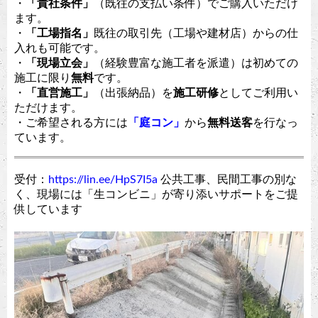
・
「貴社条件」
（既往の支払い条件）でご購入いただけ
ます。
・
「工場指名」
既往の取引先（工場や建材店）からの仕
入れも可能です。
・
「現場立会」
（経験豊富な施工者を派遣）は初めての
施工に限り
無料
です。
・
「直営施工」
（出張納品）を
施工研修
としてご利用い
ただけます。
・ご希望される方には
「庭コン」
から
無料送客
を行なっ
ています。
受付：
https://lin.ee/HpS7I5a
公共工事、民間工事の別な
く、現場には「生コンビニ」が寄り添いサポートをご提
供しています