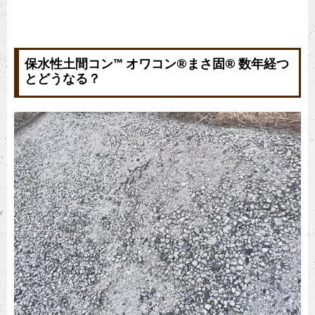
保水性土間コン™︎ オワコン®︎まさ固®︎ 数年経つ
とどうなる？