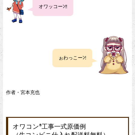
オワッコーﾝ‼
ぉわっこーﾝ!
作者・宮本充也
オワコン
工事一式原価例
®