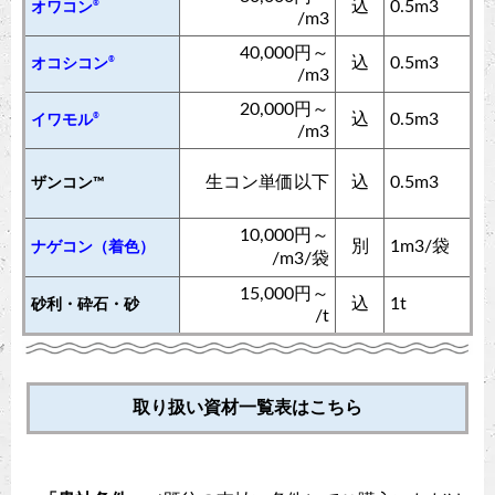
込
0.5m3
®
オワコン
/m3
40,000円～
込
0.5m3
®
オコシコン
/m3
20,000円～
込
0.5m3
®
イワモル
/m3
生コン単価以下
込
0.5m3
ザンコン™︎
10,000円～
別
1m3/袋
ナゲコン（着色）
/m3/袋
15,000円～
込
1t
砂利・砕石・砂
/t
取り扱い資材一覧表はこちら