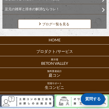
足元の雑草と排水の解消ならコレ！
ブログ一覧を見る
HOME
プロダクト/サービス
展示場
BETON VALLEY
無料業者紹介
庭コン
現場サポート
生コンビニ
ソリューション
質問する
JOIS by CD協会