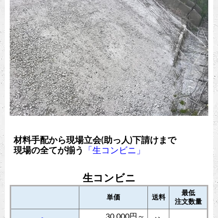
材料手配から現場立会(助っ人)下請けまで
現場の全てが揃う
「生コンビニ」
生コンビニ
最低
単価
送料
注文数量
30,000円～