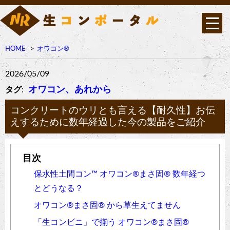
HOME
オワコン®︎
2026/05/09
オワコン、あれから
タグ
:
コンクリートのウリとも言える【耐久性】お伝
えするために数年経過した今の製品をご紹介
保水性土間コン™︎ オワコン®︎まさ固®︎ 数年経つ
とどうなる？
オワコン®︎まさ固®︎ から草生えてません
「生コンビニ」で揃う オワコン®︎まさ固®︎