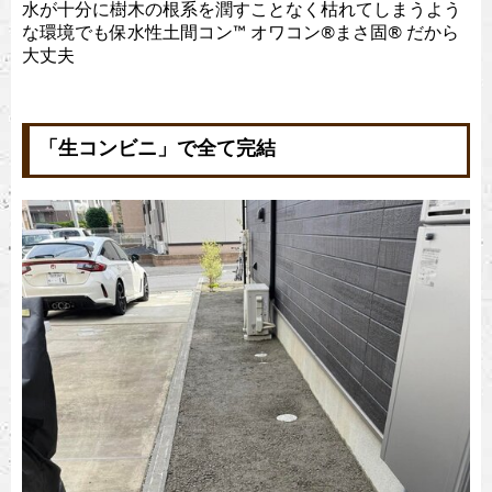
水が十分に樹木の根系を潤すことなく枯れてしまうよう
な環境でも保水性土間コン™︎ オワコン®︎まさ固®︎ だから
大丈夫
「生コンビニ」で全て完結