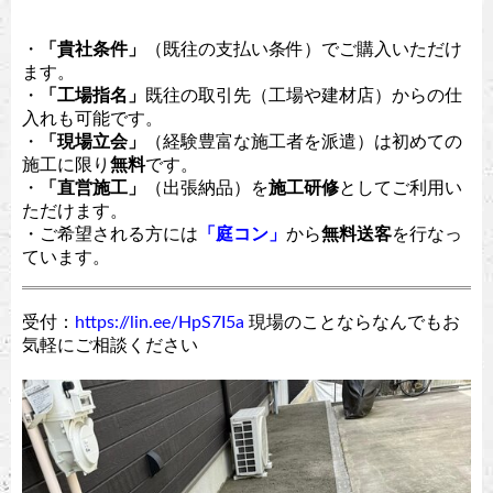
・
「貴社条件」
（既往の支払い条件）でご購入いただけ
ます。
・
「工場指名」
既往の取引先（工場や建材店）からの仕
入れも可能です。
・
「現場立会」
（経験豊富な施工者を派遣）は初めての
施工に限り
無料
です。
・
「直営施工」
（出張納品）を
施工研修
としてご利用い
ただけます。
・ご希望される方には
「庭コン」
から
無料送客
を行なっ
ています。
受付：
https://lin.ee/HpS7I5a
現場のことならなんでもお
気軽にご相談ください