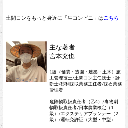
土間コンをもっと身近に「生コンビニ」は
こちら
主な著者
宮本充也
1級（舗装・造園・建築・土木）施
工管理技士/土間コン主任技士・診
断士/砂利採取業務主任者/採石業務
管理者
危険物取扱責任者（乙4）/毒物劇
物取扱責任者/日本農業検定（1
級）/エクステリアプランナー（2
級）/運転免許証（大型・中型）