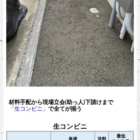
材料手配から現場立会(助っ人)下請けまで
「生コンビニ」
で全てが揃う
生コンビニ
最低
単価
送料