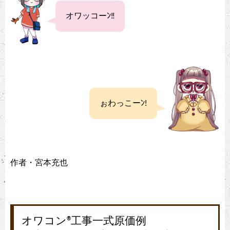
オワッコーﾝ‼
ぉわっこーﾝ!
作者・宮本充也
オワコン
工事一式原価例
®