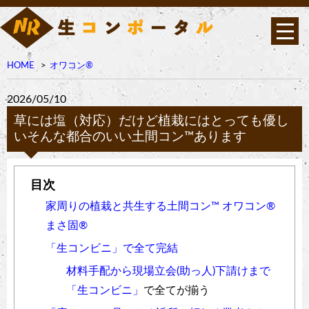
HOME
オワコン®︎
2026/05/10
草には塩（対応）だけど植栽にはとっても優し
いそんな都合のいい土間コン™︎あります
家周りの植栽と共生する土間コン™︎ オワコン®︎
まさ固®︎
「生コンビニ」で全て完結
材料手配から現場立会(助っ人)下請けまで
「生コンビニ」
で全てが揃う