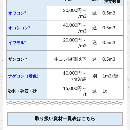
注文数量
30,000円～
込
0.5m3
®
オワコン
/m3
40,000円～
込
0.5m3
®
オコシコン
/m3
20,000円～
込
0.5m3
®
イワモル
/m3
生コン単価以下
込
0.5m3
ザンコン™︎
10,000円～
別
1m3/袋
ナゲコン（着色）
/m3/袋
15,000円～
込
1t
砂利・砕石・砂
/t
取り扱い資材一覧表はこちら