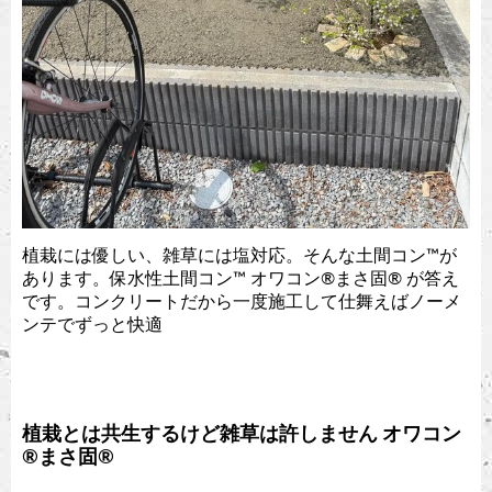
植栽には優しい、雑草には塩対応。そんな土間コン™︎が
あります。保水性土間コン™︎ オワコン®︎まさ固®︎ が答え
です。コンクリートだから一度施工して仕舞えばノーメ
ンテでずっと快適
植栽とは共生するけど雑草は許しません オワコン
®︎まさ固®︎