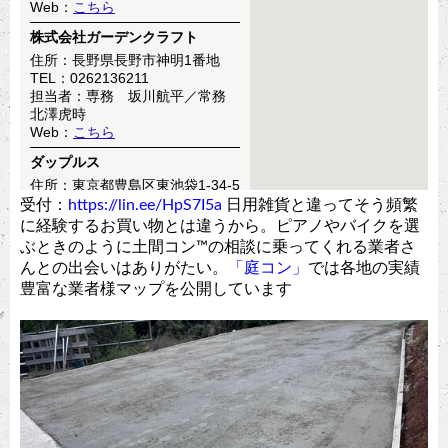
受付：
https://lin.ee/HpS7I5a
日用雑貨と違ってそう頻繁
に経験するお買い物とは違うから。ピアノやバイクを選
ぶときのように土間コン™︎の相談に乗ってくれる業者さ
んとの出会いはありがたい。
「庭コン」
では各地の実績
豊富な業者様マップを公開しています