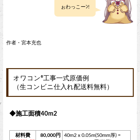
ぉわっこーﾝ!
作者・宮本充也
オワコン
工事一式原価例
®
（生コンビニ仕入れ配送料無料）
◆施工面積40m2
材料費
80,000円
40m2 x 0.05m(50mm厚) =