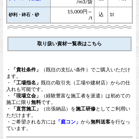
/m3/袋
15,000円～
込
1t
砂利・砕石・砂
/t
取り扱い資材一覧表はこちら
・
「貴社条件」
（既往の支払い条件）でご購入いただけ
ます。
・
「工場指名」
既往の取引先（工場や建材店）からの仕
入れも可能です。
・
「現場立会」
（経験豊富な施工者を派遣）は初めての
施工に限り
無料
です。
・
「直営施工」
（出張納品）を
施工研修
としてご利用い
ただけます。
・ご希望される方には
「庭コン」
から
無料送客
を行なっ
ています。