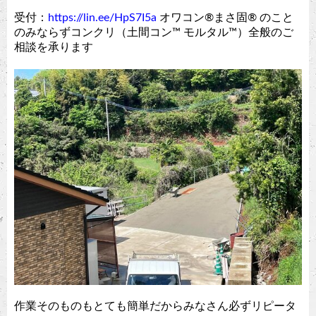
受付：
https://lin.ee/HpS7I5a
オワコン®︎まさ固®︎ のこと
のみならずコンクリ（土間コン™︎ モルタル™︎）全般のご
相談を承ります
作業そのものもとても簡単だからみなさん必ずリピータ