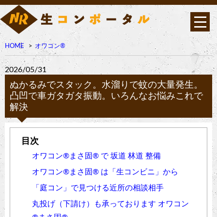
HOME
オワコン®︎
2026/05/31
ぬかるみでスタック。水溜りで蚊の大量発生。
凸凹で車ガタガタ振動。いろんなお悩みこれで
解決
オワコン®︎まさ固®︎ で 坂道 林道 整備
オワコン®︎まさ固®︎ は「生コンビニ」から
「庭コン」で見つける近所の相談相手
丸投げ（下請け）も承っております オワコン