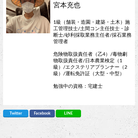
宮本充也
1級（舗装・造園・建築・土木）施
工管理技士/土間コン主任技士・診
断士/砂利採取業務主任者/採石業務
管理者
危険物取扱責任者（乙4）/毒物劇
物取扱責任者/日本農業検定（1
級）/エクステリアプランナー（2
級）/運転免許証（大型・中型）
勉強中の資格：宅建士
Twitter
Facebook
LINE