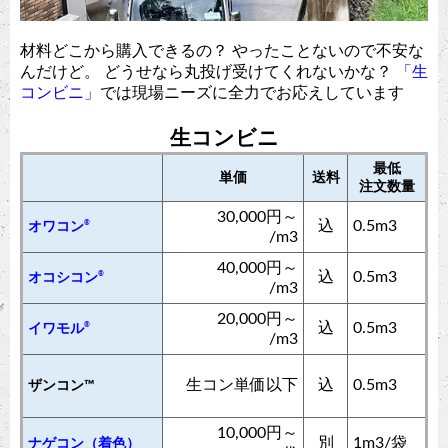
材料どこから購入できるの？ やったことないので不安な
んだけど。 どうせなら丸投げ受けてくれないかな？
「生
コンビニ」
では現場ニーズに全力でお応えしています
生コンビニ
最低
単価
送料
注文数量
30,000円～
込
0.5m3
®
オワコン
/m3
40,000円～
込
0.5m3
®
オコシコン
/m3
20,000円～
込
0.5m3
®
イワモル
/m3
生コン単価以下
込
0.5m3
ザンコン™︎
10,000円～
別
1m3/袋
ナゲコン（着色）