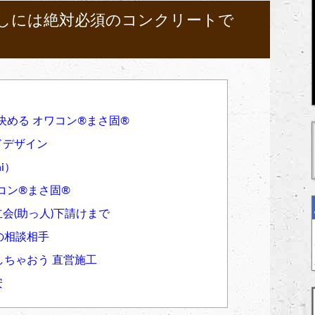
暮らしには絶対必須のコンクリートで
める オワコン®︎まさ固®︎
ドデザイン
i）
ン®︎まさ固®︎
会(助っ人)下請けまで
の相談相手
ちゃおう 直営施工
安