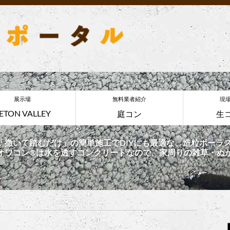
展示場
無料業者紹介
現
ETON VALLEY
庭コン
生
「撒いて踏むだけ」の簡単施工でDIYにも最適な、造粒ポーラス
オワコン®︎は水を透すコンクリートなので、家周りの雑草・ぬ