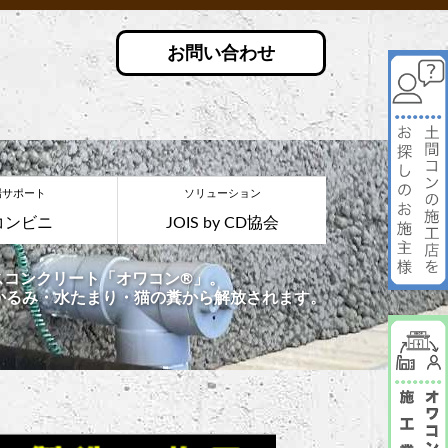
お問い合わせ
場サポート
ソリューション
コンビニ
JOIS by CD協会
コンクリート「オワコン®︎」。
かるみ・水たまり・猫の糞から解放されます。