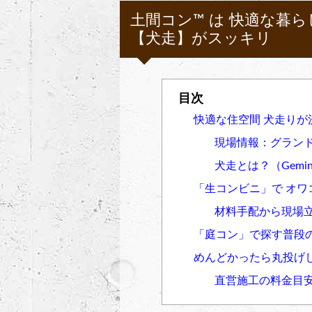
土間コン™︎ は 快適な
【犬走】がスッキリ
快適な住空間 犬走りが決
現場情報：グラン
犬走とは？（Gemin
「生コンビニ」で オワコ
材料手配から現場立
「庭コン」で探す普段
めんどかったら丸投げし
直営施工の料金目