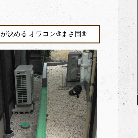
が決める オワコン®︎まさ固®︎