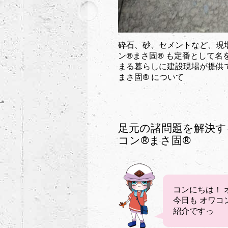
砕石、砂、セメントなど、現場
ン®︎まさ固®︎ も定番とし
まる暮らしに建設現場が提供でき
まさ固®︎ について
足元の諸問題を解決す
コン®︎まさ固®︎
コンにちは！ 
今日も オワコ
紹介ですっ