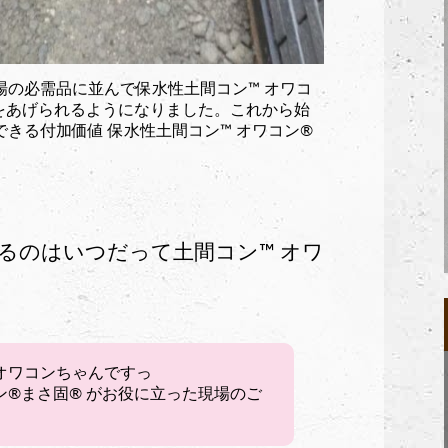
の必需品に並んで保水性土間コン™︎ オワコ
て名をあげられるようになりました。これから始
る付加価値 保水性土間コン™︎ オワコン®︎
るのはいつだって土間コン™︎ オワ
オワコンちゃんですっ
ン®︎まさ固®︎ がお役に立った現場のご