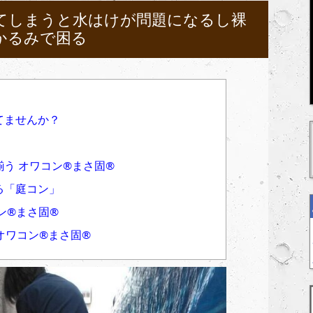
てしまうと水はけが問題になるし裸
かるみで困る
てませんか？
）
 オワコン®︎まさ固®︎
る「庭コン」
®︎まさ固®︎
ワコン®︎まさ固®︎