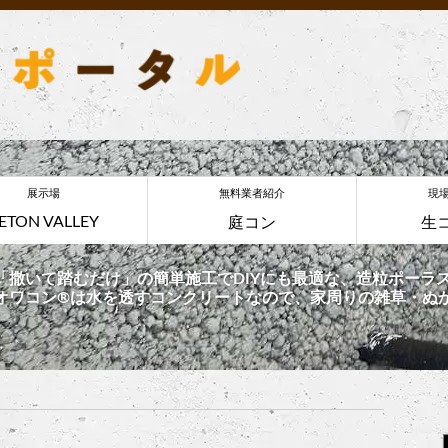
展示場
無料業者紹介
現
ETON VALLEY
庭コン
生
「撒いて踏むだけ」の簡単施工でDIYにも最適な、造粒ポーラス
オワコン®︎は水を透すコンクリートなので、家周りの雑草・ぬ