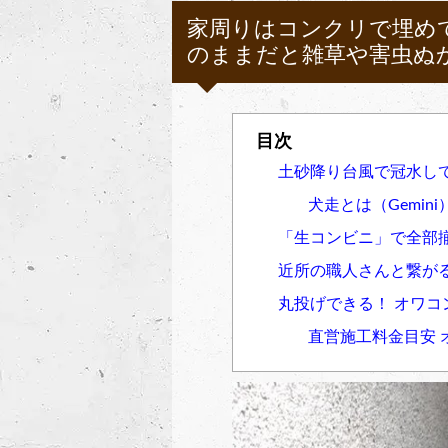
家周りはコンクリで埋め
のままだと雑草や害虫ぬ
土砂降り台風で冠水し
犬走とは（Gemini
「生コンビニ」で全部揃う
近所の職人さんと繋が
丸投げできる！ オワコン
直営施工料金目安 オ