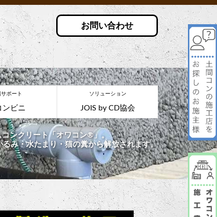
お問い合わせ
場サポート
ソリューション
コンビニ
JOIS by CD協会
コンクリート「オワコン®︎」。
かるみ・水たまり・猫の糞から解放されます。