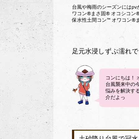
台風や梅雨のシーズンにはpv
ワコン®︎まさ固®︎ オコシコ
保水性土間コン™︎ オワコン®︎
足元水浸しずぶ濡れで困っ
コンにちは！ 
台風襲来中の今日
悩みを解決する土
介だよっ
土砂降り台風で冠水