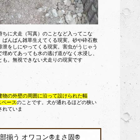
持ちに犬走（写真）のことなど入ってこな
。ばんばん雑草生えてくる現実。砂や砕石敷
排泄をしにやってくる現実。害虫がうじゃう
で埋めてあっても水の逃げ道がなく水浸し、
とも。無視できない犬走りの現実です
建物の外壁の周囲に沿って設けられた幅
スペース
のことです
。犬が通れるほどの狭い
されていま
揃う オワコン®︎まさ固®︎