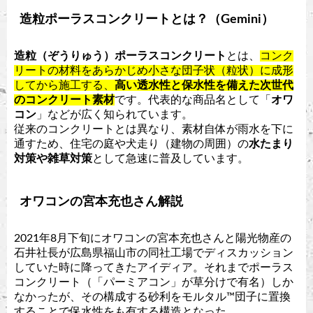
造粒ポーラスコンクリートとは？（Gemini）
造粒（ぞうりゅう）ポーラスコンクリート
とは、
コンク
リートの材料をあらかじめ小さな団子状（粒状）に成形
してから施工する、
高い透水性と保水性を備えた次世代
のコンクリート素材
です。代表的な商品名として「
オワ
コン
」などが広く知られています。
従来のコンクリートとは異なり、素材自体が雨水を下に
通すため、住宅の庭や犬走り（建物の周囲）の
水たまり
対策や雑草対策
として急速に普及しています。
オワコンの宮本充也さん解説
2021年8月下旬にオワコンの宮本充也さんと陽光物産の
石井社長が広島県福山市の同社工場でディスカッション
していた時に降ってきたアイディア。それまでポーラス
コンクリート（「パーミアコン」が草分けで有名）しか
なかったが、その構成する砂利をモルタル™︎団子に置換
することで保水性をも有する構造となった