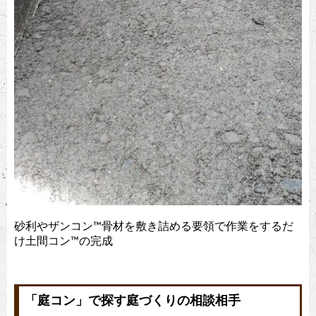
砂利やザンコン™︎骨材を敷き詰める要領で作業をするだ
け土間コン™︎の完成
「庭コン」で探す庭づくりの相談相手