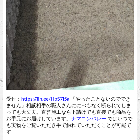
受付：
https://lin.ee/HpS7I5a
「やったことないのででき
ません」相談相手の職人さんににべもなく断られてしま
っても大丈夫。直営施工なら下請けでも直接でも商品を
お手元にお届けしています。
ナマコンバレー
ではいつで
も実物をご覧いただき手で触れていただくことが可能で
す