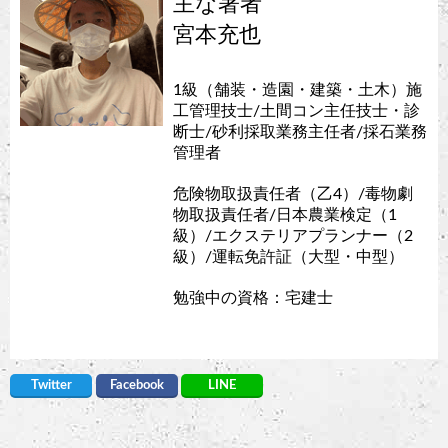
主な著者
宮本充也
1級（舗装・造園・建築・土木）施
工管理技士/土間コン主任技士・診
断士/砂利採取業務主任者/採石業務
管理者
危険物取扱責任者（乙4）/毒物劇
物取扱責任者/日本農業検定（1
級）/エクステリアプランナー（2
級）/運転免許証（大型・中型）
勉強中の資格：宅建士
Twitter
Facebook
LINE