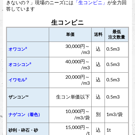
きないの？」現場のニーズには
「生コンビニ」
が全力回
答しています
生コンビニ
最低
単価
送料
注文数量
30,000円～
込
0.5m3
®
オワコン
/m3
40,000円～
込
0.5m3
®
オコシコン
/m3
20,000円～
込
0.5m3
®
イワモル
/m3
生コン単価以下
込
0.5m3
ザンコン™︎
10,000円～
別
1m3/袋
ナゲコン（着色）
/m3/袋
15,000円～
込
1t
砂利・砕石・砂
/t