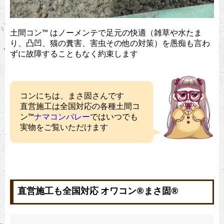
土間コン™︎ はノーメンテで足元の快適（雑草や水たま
り、凸凹、猫の糞害、害虫その他の対策）を愚痴も言わ
ずに故障することもなく約束します
コンにちは、まさ固さんです
直営施工は全国対応の各種土間コ
ン™︎
ナマコンバレー
ではいつでも
実物をご覧いただけます
直営施工も全国対応 オワコン®︎まさ固®︎