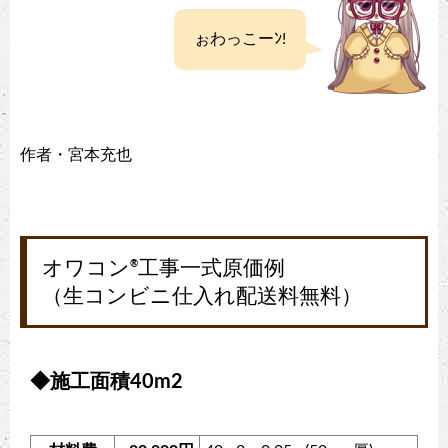
ぉわっこーﾝ!
作者・宮本充也
オワコン
工事一式原価例
®
（生コンビニ仕入れ配送料無料）
◆施工面積40m2