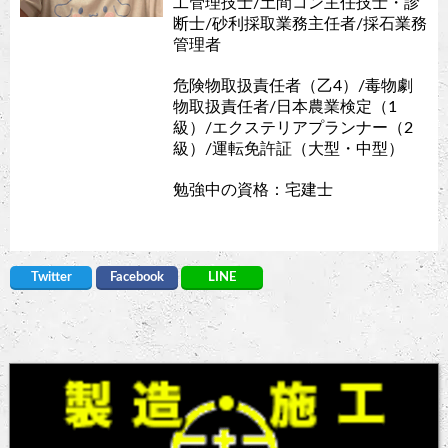
工管理技士/土間コン主任技士・診
断士/砂利採取業務主任者/採石業務
管理者
危険物取扱責任者（乙4）/毒物劇
物取扱責任者/日本農業検定（1
級）/エクステリアプランナー（2
級）/運転免許証（大型・中型）
勉強中の資格：宅建士
Twitter
Facebook
LINE