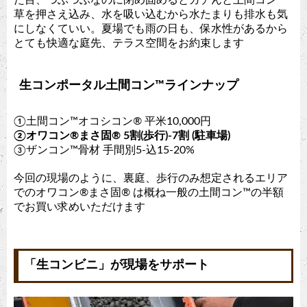
草を押さえ込み、水を吸い込むから水たまりも排水も気
にしなくていい。夏場でも雨の日も、保水性があるから
とても快適な庭先、テラス空間をお約束します
生コンポータル土間コン™︎ラインナップ
①土間コン™︎オコシコン®︎ 平米10,000円
②オワコン®︎まさ固®︎ 5割(歩行)-7割 (駐車場)
③ザンコン™︎骨材 手間別5-込15-20%
今回の現場のように、裏庭、歩行のみ想定されるエリア
でのオワコン®︎まさ固®︎ は概ね一般の土間コン™︎の半額
でお買い求めいただけます
「生コンビニ」が現場をサポート