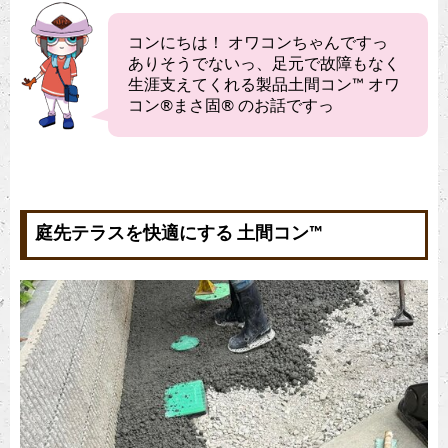
コンにちは！ オワコンちゃんですっ
ありそうでないっ、足元で故障もなく
生涯支えてくれる製品土間コン™︎ オワ
コン®︎まさ固®︎ のお話ですっ
庭先テラスを快適にする 土間コン™︎