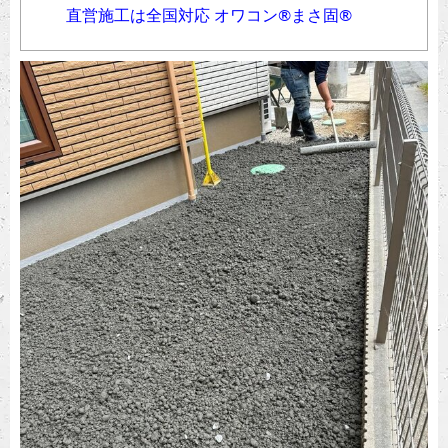
直営施工は全国対応 オワコン®︎まさ固®︎