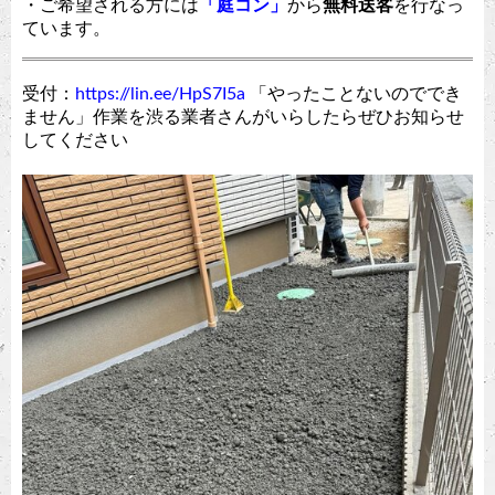
・ご希望される方には
「庭コン」
から
無料送客
を行なっ
ています。
受付：
https://lin.ee/HpS7I5a
「やったことないのででき
ません」作業を渋る業者さんがいらしたらぜひお知らせ
してください