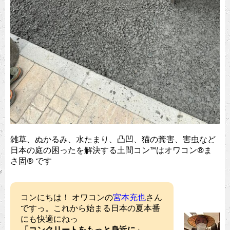
雑草、ぬかるみ、水たまり、凸凹、猫の糞害、害虫など
日本の庭の困ったを解決する土間コン™︎はオワコン®︎ま
さ固®︎ です
コンにちは！ オワコンの
宮本充也
さん
ですっ。これから始まる日本の夏本番
にも快適にねっ
「コンクリートをもっと身近に」