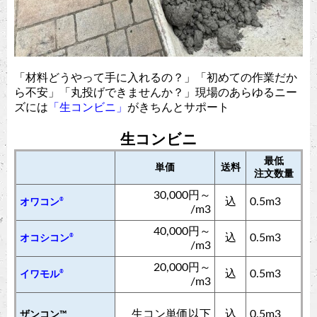
「材料どうやって手に入れるの？」「初めての作業だか
ら不安」「丸投げできませんか？」現場のあらゆるニー
ズには
「生コンビニ」
がきちんとサポート
生コンビニ
最低
単価
送料
注文数量
30,000円～
込
0.5m3
®
オワコン
/m3
40,000円～
込
0.5m3
®
オコシコン
/m3
20,000円～
込
0.5m3
®
イワモル
/m3
生コン単価以下
込
0.5m3
ザンコン™︎