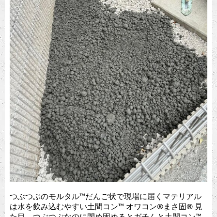
つぶつぶのモルタル™︎だんご状で現場に届くマテリアル
は水を飲み込むやすい土間コン™︎ オワコン®︎まさ固®︎ 見
た目、つぶつぶなのに閉め固めるとガチんと土間コン™︎