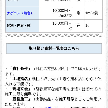
10,000円～
別
1m3/袋
ナゲコン（着色）
/m3/袋
15,000円～
込
1t
砂利・砕石・砂
/t
取り扱い資材一覧表はこちら
・
「貴社条件」
（既往の支払い条件）でご購入いただけ
ます。
・
「工場指名」
既往の取引先（工場や建材店）からの仕
入れも可能です。
・
「現場立会」
（経験豊富な施工者を派遣）は初めての
施工に限り
無料
です。
・
「直営施工」
（出張納品）を
施工研修
としてご利用い
ただけます。