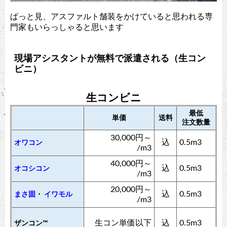
ぱっと見、アスファルト舗装をかけていると思われる専
門家もいらっしゃると思います
現場アシスタントが無料で派遣される（生コン
ビニ）
生コンビニ
最低
単価
送料
注文数量
30,000円～
込
0.5m3
オワコン
/m3
40,000円～
込
0.5m3
オコシコン
/m3
20,000円～
込
0.5m3
まさ固
・
イワモル
/m3
生コン単価以下
込
0.5m3
ザンコン™︎