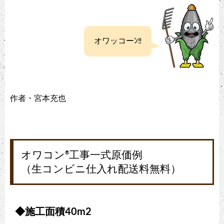
オワッコーﾝ‼
作者・宮本充也
オワコン
工事一式原価例
®
（生コンビニ仕入れ配送料無料）
◆施工面積40m2