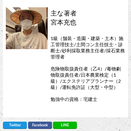
主な著者
宮本充也
1級（舗装・造園・建築・土木）施
工管理技士/土間コン主任技士・診
断士/砂利採取業務主任者/採石業務
管理者
危険物取扱責任者（乙4）/毒物劇
物取扱責任者/日本農業検定（1
級）/エクステリアプランナー（2
級）/運転免許証（大型・中型）
勉強中の資格：宅建士
Twitter
Facebook
LINE