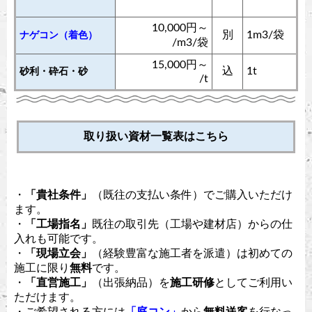
10,000円～
別
1m3/袋
ナゲコン（着色）
/m3/袋
15,000円～
込
1t
砂利・砕石・砂
/t
取り扱い資材一覧表はこちら
・
「貴社条件」
（既往の支払い条件）でご購入いただけ
ます。
・
「工場指名」
既往の取引先（工場や建材店）からの仕
入れも可能です。
・
「現場立会」
（経験豊富な施工者を派遣）は初めての
施工に限り
無料
です。
・
「直営施工」
（出張納品）を
施工研修
としてご利用い
ただけます。