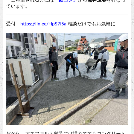
・ご希望される方には
「庭コン」
から
無料送客
を行なっ
ています。
受付：
https://lin.ee/HpS7I5a
相談だけでもお気軽に
だから、アスファルト舗装には慣れててもコンクリート