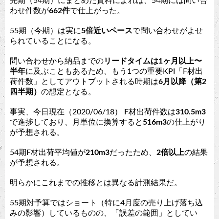
先期（54期）にまとめた資料によれば、54期には問い合
わせ件数が
662件
で仕上がった。
55期（今期）は実に
5倍近いペース
で問い合わせがよせ
られていることになる。
問い合わせから納品までの
リードタイムは1ヶ月以上〜
半年
に及ぶこともあるため、もう1つの重要KPI「F材出
荷件数」としてアウトプットされる時期は
6月以降（第2
四半期）
の想定となる。
事実、今日現在（2020/06/18） F材出荷件数は
310.5m3
で進捗しており、月単位に換算すると
516m3
の仕上がり
が予想される。
54期F材出荷平均値が
210m3
だったため、
2倍以上
の結果
が予想される。
明らかにこれまでの推移とは異なる計測結果だ。
55期対予算ではショート（特に4月度の売り上げ落ち込
みの影響）しているものの、「誤差の範囲」としてい