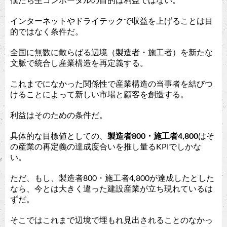
僕たち生コンポータルの目的は利益ではない。
インターネットやドライテックで収益を上げることは目
的ではなく条件だ。
全国に無数に散らばる辺境（製造者・施工者）を新たな
文脈で統合し産業構造を再定義する。
これまでになかった関係性で産業構造の当事者を結びつ
けることによって新しい市場と顧客を創造する。
利益はそのための条件だ。
具体的な目標値としての、
製造者800・施工者4,800
はそ
の産業の再定義の達成度合いを推し量るKPIでしかな
い。
ただ、もし、製造者800・施工者4,800が達成したとした
なら、今とは大きく違った建設産業が立ち現れているは
ずだ。
そこではこれまで辺境で埋もれ見出されることのなかっ