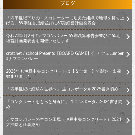
ブログ
「四半世紀下りのエスカレーターに耐えた組織で地球を持ち上
げる」59期経営成績並びに60期経営計画発表会
令和7年5月2日 #ナマコンバレー 59期決算報告会並びに60期
経営計画発表会を開催いたします
crotchet / school Presents【BOARD GAME】会 カフェLumber
#ナマコンバレー
2025年も伊豆中央コンクリートは【安全第一】で製造・出荷
始まりました
「四半世紀の経験を世界へ」 生コンポータル2025書き初め
「コンクリートをもっと身近に」 生コンポータル2024書き納
め
ナマコンバレーの生コン工場（伊豆中央コンクリート）2024
大掃除と仕事納め