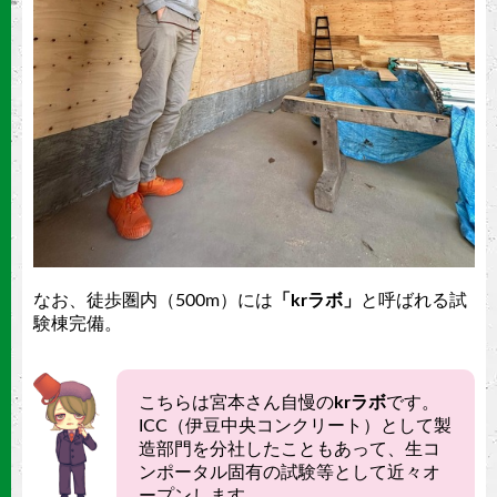
なお、徒歩圏内（500m）には
「krラボ」
と呼ばれる試
験棟完備。
こちらは宮本さん自慢の
krラボ
です。
ICC（伊豆中央コンクリート）として製
造部門を分社したこともあって、生コ
ンポータル固有の試験等として近々オ
ープンします。