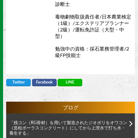
診断士
毒物劇物取扱責任者/日本農業検定
（1級）/エクステリアプランナー
（2級）/運転免許証（大型・中
型）
勉強中の資格：採石業務管理者/2
級FP技能士
Twitter
Facebook
LINE
ブログ
「残コン（RG骨材）を用いて製造されたジオポリをオワコン
（造粒ポーラスコンクリート）にしてから上澄水で打ち水・
養生する」