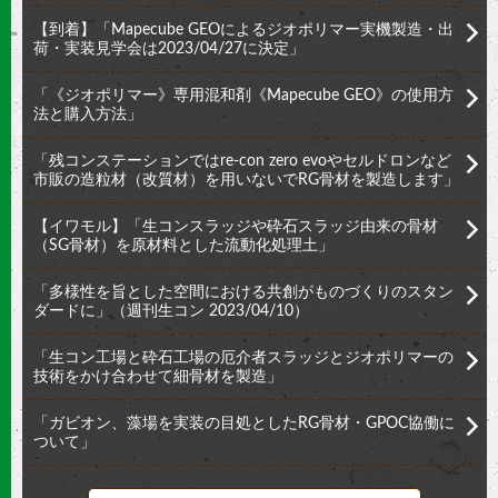
【到着】「Mapecube GEOによるジオポリマー実機製造・出
荷・実装見学会は2023/04/27に決定」
「《ジオポリマー》専用混和剤《Mapecube GEO》の使用方
法と購入方法」
「残コンステーションではre-con zero evoやセルドロンなど
市販の造粒材（改質材）を用いないでRG骨材を製造します」
【イワモル】「生コンスラッジや砕石スラッジ由来の骨材
（SG骨材）を原材料とした流動化処理土」
「多様性を旨とした空間における共創がものづくりのスタン
ダードに」（週刊生コン 2023/04/10）
「生コン工場と砕石工場の厄介者スラッジとジオポリマーの
技術をかけ合わせて細骨材を製造」
「ガビオン、藻場を実装の目処としたRG骨材・GPOC協働に
ついて」