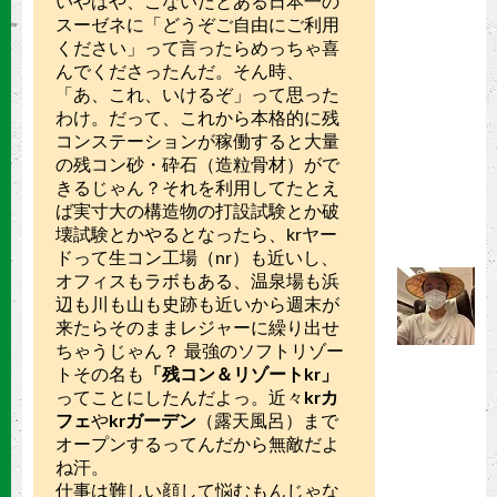
いやはや、こないだとある日本一の
スーゼネに「どうぞご自由にご利用
ください」って言ったらめっちゃ喜
んでくださったんだ。そん時、
「あ、これ、いけるぞ」って思った
わけ。だって、これから本格的に残
コンステーションが稼働すると大量
の残コン砂・砕石（造粒骨材）がで
きるじゃん？それを利用してたとえ
ば実寸大の構造物の打設試験とか破
壊試験とかやるとなったら、krヤー
ドって生コン工場（nr）も近いし、
オフィスもラボもある、温泉場も浜
辺も川も山も史跡も近いから週末が
来たらそのままレジャーに繰り出せ
ちゃうじゃん？ 最強のソフトリゾー
トその名も
「残コン＆リゾートkr」
ってことにしたんだよっ。近々
krカ
フェ
や
krガーデン
（露天風呂）まで
オープンするってんだから無敵だよ
ね汗。
仕事は難しい顔して悩むもんじゃな