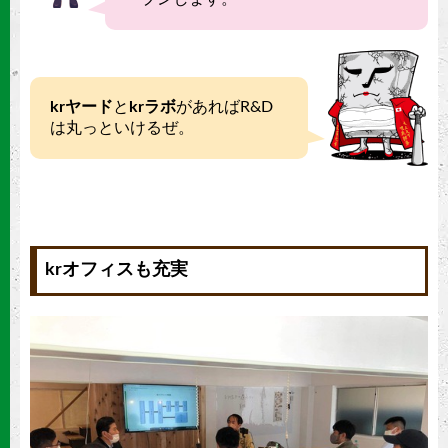
krヤード
と
krラボ
があればR&D
は丸っといけるぜ。
krオフィスも充実