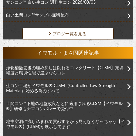
ザンコン™︎ 白い生コン 週刊生コン 2026/08/03
白い土間コン™︎サンプル無料配布
ブログ一覧を見る
イワモル・まさ固関連記事
浄化槽撤去後の埋め戻しは削れるコンクリート【CLSM】充填
精度と環境性能で選ぶならコレ
生コン工場がイワモル®︎-CLSM（Controlled Low-Strength
Material）始める為のすべて
土間コン™︎下地の地盤改良などに適用されるCLSM【イワモル
®︎】研修もナマコンバレーで受付中
地中空洞に流し込まれて貢献するから見えなくなっちゃう【イ
ワモル®︎】(CLSM)が展示してます