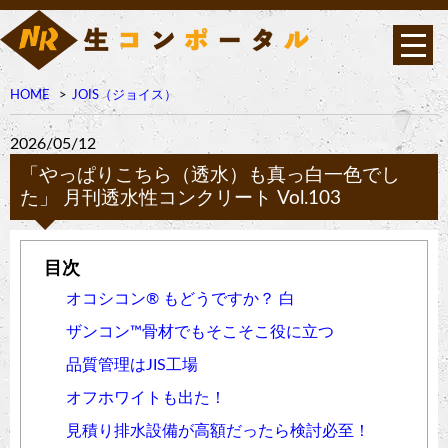
HOME
JOIS（ジョイス）
2026/05/12
「やっぱりこちら（透水）も真っ白一色でし
た」 月刊透水性コンクリート Vol.103
オコシコン®︎ もどうですか？ 白
ザンコン™︎骨材でもそこそこ役に立つ
品質管理はJIS工場
オフホワイトも出た！
見積り排水設備が高額だったら検討必至！