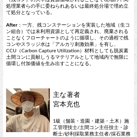
処理業者らの手に委ねられあるいは最終処分場で埋め立
て処分となっている。
After
：一方、残コンステーションを実装した地域（生コ
ン組合）では未利用資源として再定義され、廃棄される
ことなくフローチャートのように循環し、その過程で残
コンやスラッジ水は「アルカリ刺激効果」を有し、
CCU（Carbon Capture Utilization）材料としても脱炭素
土間コンに貢献しうるマテリアルとして地域内で無限に
循環し付加価値を生み出すことになる。
主な著者
宮本充也
1級（舗装・造園・建築・土木）施
工管理技士/土間コン主任技士・診
断士/砂利採取業務主任者/採石業務