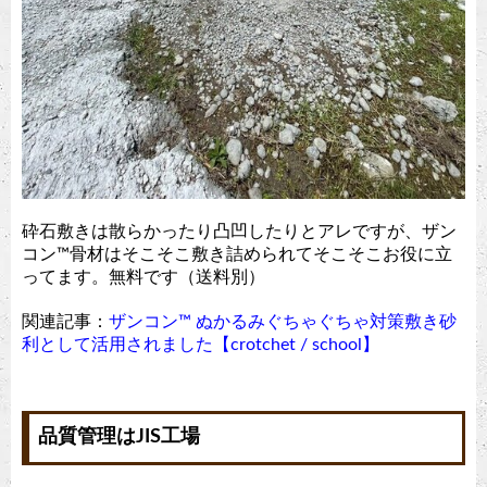
砕石敷きは散らかったり凸凹したりとアレですが、ザン
コン™︎骨材はそこそこ敷き詰められてそこそこお役に立
ってます。無料です（送料別）
関連記事：
ザンコン™︎ ぬかるみぐちゃぐちゃ対策敷き砂
利として活用されました【crotchet / school】
品質管理はJIS工場