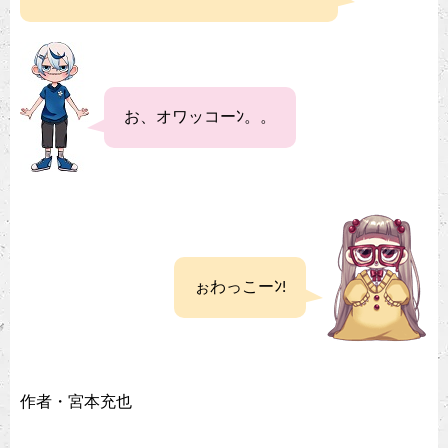
お、オワッコーﾝ。。
ぉわっこーﾝ!
作者・宮本充也