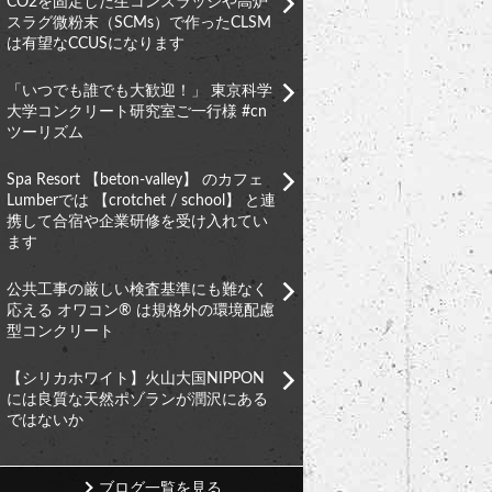
CO2を固定した生コンスラッジや高炉
スラグ微粉末（SCMs）で作ったCLSM
は有望なCCUSになります
「いつでも誰でも大歓迎！」 東京科学
大学コンクリート研究室ご一行様 #cn
ツーリズム
Spa Resort 【beton-valley】 のカフェ
Lumberでは 【crotchet / school】 と連
携して合宿や企業研修を受け入れてい
ます
公共工事の厳しい検査基準にも難なく
応える オワコン®︎ は規格外の環境配慮
型コンクリート
【シリカホワイト】火山大国NIPPON
には良質な天然ポゾランが潤沢にある
ではないか
ブログ一覧を見る