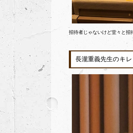
招待者じゃないけど堂々と招
長瀧重義先生のキ