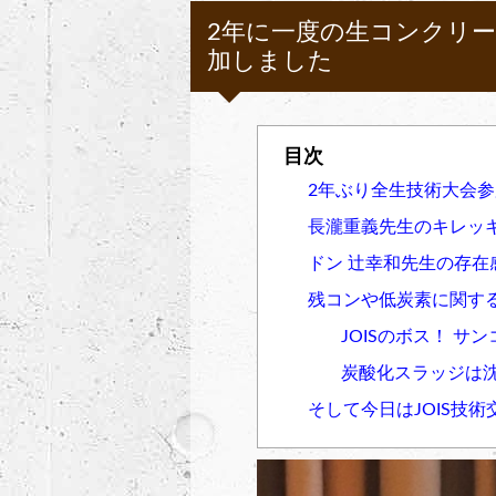
2年に一度の生コンクリート
加しました
2年ぶり全生技術大会
長瀧重義先生のキレッ
ドン 辻幸和先生の存在
残コンや低炭素に関す
JOISのボス！ サ
炭酸化スラッジは
そして今日はJOIS技術