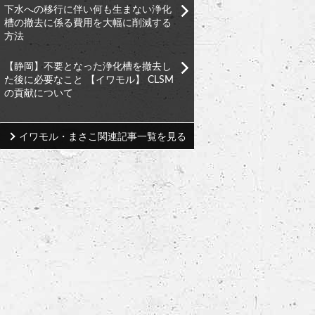
下水への移行に伴い何も生まない浄化
槽の撤去に係る費用を大幅に削減する
方法
【静岡】不要となった浄化槽を撤去し
た後に必要なこと 【イワモル】 CLSM
の貢献について
イワモル・まさこ関連記事一覧を見る