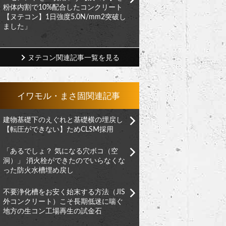
粉体内割で10%配合したコンクリート
【ヌテコン】1日強度5.0N/mm2突破し
ました」
ヌテコン関連記事一覧を見る
イワモル・まさ固関連記事
建物基礎下のえぐれと基礎横の埋戻し
【転圧ができない】ためCLSM採用
「あるでしょ？ 気になる穴ボコ（空
洞）」 消火栓ができたのでいらなくな
った防火水槽埋め戻し
不要浄化槽をお安く始末する方法（JIS
外コンクリート）こそ長期低迷に喘ぐ
地方の生コン工場再生の試金石