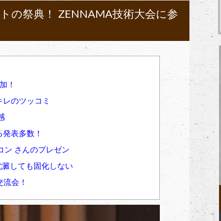
の祭典！ ZENNAMA技術大会に参
参加！
キレのツッコミ
感
る発表多数！
ンコン さんのプレゼン
沈澱しても固化しない
交流会！