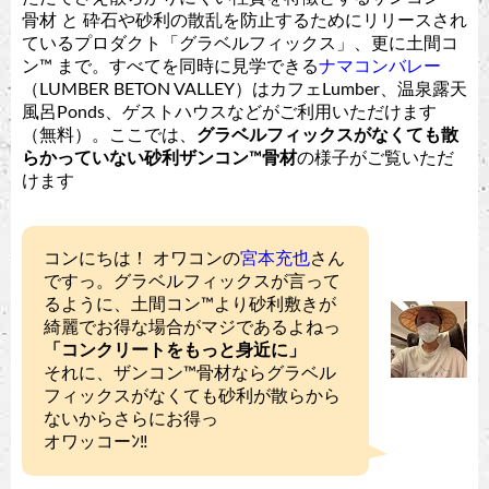
骨材 と 砕石や砂利の散乱を防止するためにリリースされ
ているプロダクト「グラベルフィックス」、更に土間コ
ン™︎ まで。すべてを同時に見学できる
ナマコンバレー
（LUMBER BETON VALLEY）はカフェLumber、温泉露天
風呂Ponds、ゲストハウスなどがご利用いただけます
（無料）。ここでは、
グラベルフィックスがなくても散
らかっていない砂利ザンコン™︎骨材
の様子がご覧いただ
けます
コンにちは！ オワコンの
宮本充也
さん
ですっ。グラベルフィックスが言って
るように、土間コン™︎より砂利敷きが
綺麗でお得な場合がマジであるよねっ
「コンクリートをもっと身近に」
それに、ザンコン™︎骨材ならグラベル
フィックスがなくても砂利が散らから
ないからさらにお得っ
オワッコーﾝ‼︎