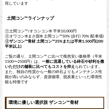
現しています
土間コン™︎ラインナップ
①土間コン™︎/オコシコン®︎ 平米10,000円
②オワコン®︎まさ固®︎ 土間コン™︎50% (歩行) 70% (駐車場)
③ザンコン™︎骨材 土間コン™︎25%または平米1,500円(200
平米以上)
ご覧の通り、土間コン™︎ に比べて俄然安い価格帯（平米
1500〜2500円）は、
一般に流通している砕石や砂利を撒
いただけの舗装に比べてもコストを抑え
られています。
また、独自の性質から一般の砕石よりもメンテナンス性
能が高いのみならず、資源循環、脱炭素といった環境性
能も特徴です
環境に優しい選択肢 ザンコン™︎骨材