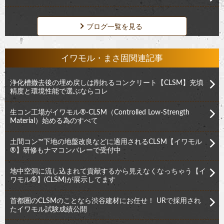
ブログ一覧を見る
イワモル・まさ固関連記事
浄化槽撤去後の埋め戻しは削れるコンクリート【CLSM】充填
精度と環境性能で選ぶならコレ
生コン工場がイワモル®︎-CLSM（Controlled Low-Strength
Material）始める為のすべて
土間コン™︎下地の地盤改良などに適用されるCLSM【イワモル
®︎】研修もナマコンバレーで受付中
地中空洞に流し込まれて貢献するから見えなくなっちゃう【イ
ワモル®︎】(CLSM)が展示してます
首都圏のCLSMのことなら渋谷建材にお任せ！ URで採用され
たイワモル試験成績公開