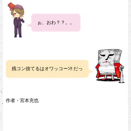
ぉ、おわ？？。。
残コン捨てるはオワッコーﾝ‼︎ だっ
作者・宮本充也