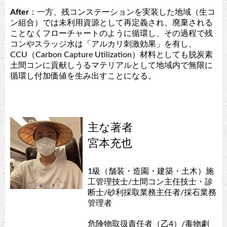
After
：一方、残コンステーションを実装した地域（生コ
ン組合）では未利用資源として再定義され、廃棄される
ことなくフローチャートのように循環し、その過程で残
コンやスラッジ水は「アルカリ刺激効果」を有し、
CCU（Carbon Capture Utilization）材料としても脱炭素
土間コンに貢献しうるマテリアルとして地域内で無限に
循環し付加価値を生み出すことになる。
主な著者
宮本充也
1級（舗装・造園・建築・土木）施
工管理技士/土間コン主任技士・診
断士/砂利採取業務主任者/採石業務
管理者
危険物取扱責任者（乙4）/毒物劇