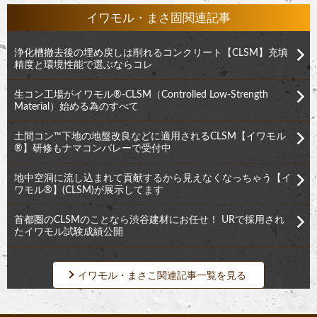
イワモル・まさ固関連記事
浄化槽撤去後の埋め戻しは削れるコンクリート【CLSM】充填
精度と環境性能で選ぶならコレ
生コン工場がイワモル®︎-CLSM（Controlled Low-Strength
Material）始める為のすべて
土間コン™︎下地の地盤改良などに適用されるCLSM【イワモル
®︎】研修もナマコンバレーで受付中
地中空洞に流し込まれて貢献するから見えなくなっちゃう【イ
ワモル®︎】(CLSM)が展示してます
首都圏のCLSMのことなら渋谷建材にお任せ！ URで採用され
たイワモル試験成績公開
イワモル・まさこ関連記事一覧を見る