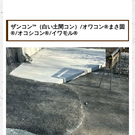
ザンコン™︎（白い土間コン）/オワコン®︎まさ固
®︎/オコシコン®︎/イワモル®︎