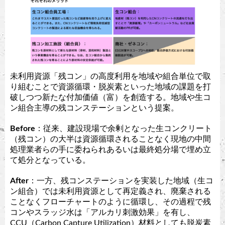
未利用資源「残コン」の高度利用を地域や組合単位で取
り組むことで資源循環・脱炭素といった地域の課題を打
破しつつ新たな付加価値（富）を創造する。地域や生コ
ン組合主導の残コンステーションという提案。
Before
：従来、建設現場で余剰となった生コンクリート
（残コン）の大半は資源循環されることなく現地の中間
処理業者らの手に委ねられあるいは最終処分場で埋め立
て処分となっている。
After
：一方、残コンステーションを実装した地域（生コ
ン組合）では未利用資源として再定義され、廃棄される
ことなくフローチャートのように循環し、その過程で残
コンやスラッジ水は「アルカリ刺激効果」を有し、
CCU（Carbon Capture Utilization）材料としても脱炭素