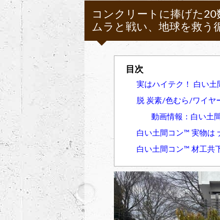
コンクリートに捧げた2
ムラと戦い、地球を救う
実はハイテク！ 白い土間
脱 炭素/色むら/ワイ
動画情報：白い土間
白い土間コン™︎ 実物は
白い土間コン™︎ 材工