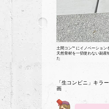
土間コン™︎ にイノベーショ
天然骨材を一切使わない副産物
た
「生コンビニ」キラー
画