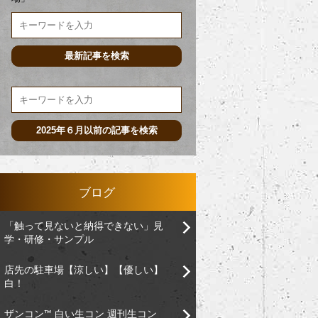
ブログ
「触って見ないと納得できない」見
学・研修・サンプル
店先の駐車場【涼しい】【優しい】
白！
ザンコン™︎ 白い生コン 週刊生コン