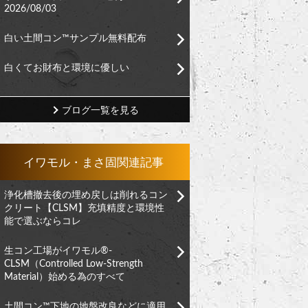
2026/08/03
白い土間コン™︎サンプル無料配布
白くてお財布と環境に優しい
ブログ一覧を見る
イワモル・まさ固関連記事
浄化槽撤去後の埋め戻しは削れるコン
クリート【CLSM】充填精度と環境性
能で選ぶならコレ
生コン工場がイワモル®︎-
CLSM（Controlled Low-Strength
Material）始める為のすべて
土間コン™︎下地の地盤改良などに適用