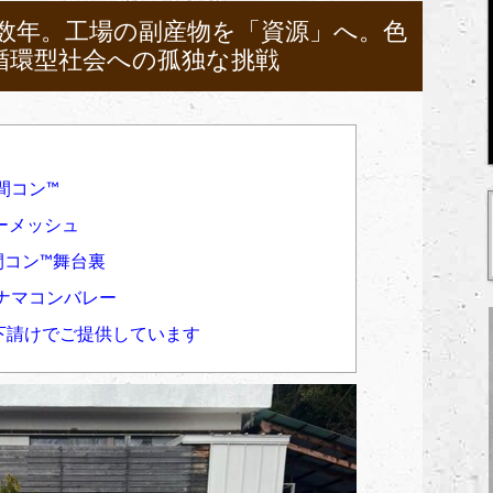
0数年。工場の副産物を「資源」へ。色
循環型社会への孤独な挑戦
コン™︎
ヤーメッシュ
コン™︎舞台裏
 ナマコンバレー
共下請けでご提供しています