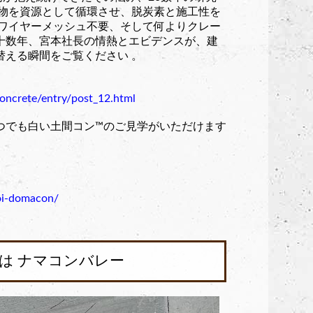
産物を資源として循環させ、脱炭素と施工性を
。ワイヤーメッシュ不要、そして何よりクレー
十数年、宮本社長の情熱とエビデンスが、建
替える瞬間をご覧ください 。
concrete/entry/post_12.html
でも白い土間コン™︎のご見学がいただけます
。
roi-domacon/
物は ナマコンバレー