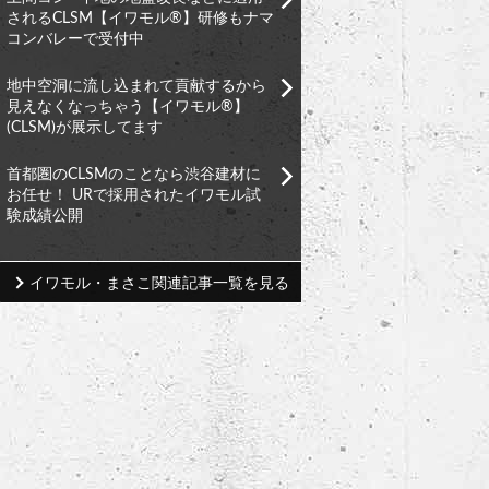
されるCLSM【イワモル®︎】研修もナマ
コンバレーで受付中
地中空洞に流し込まれて貢献するから
見えなくなっちゃう【イワモル®︎】
(CLSM)が展示してます
首都圏のCLSMのことなら渋谷建材に
お任せ！ URで採用されたイワモル試
験成績公開
イワモル・まさこ関連記事一覧を見る