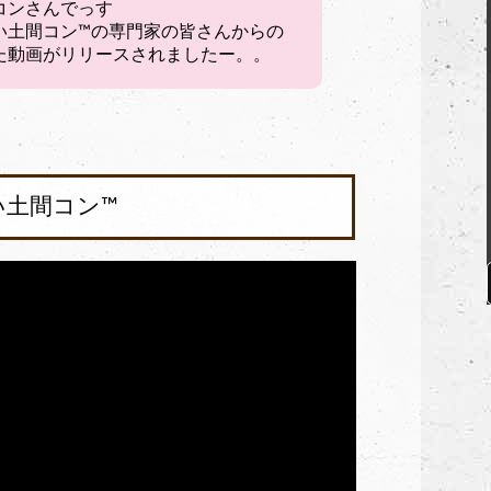
コンさんでっす
い土間コン™︎の専門家の皆さんからの
た動画がリリースされましたー。。
土間コン™︎