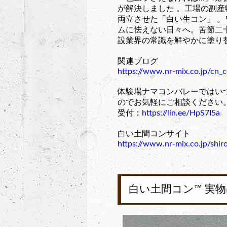
が解決しました 。工場の副
両立させた「白い生コン」 
ムに怯えない日々へ。苦節二
設業界の常識を鮮やかに塗り
関連ブログ
https://www.nr-mix.co.jp/cn_
体験場ナマコンバレーではいつ
のでお気軽にご相談ください
受付：
https://lin.ee/HpS7I5a
白い土間コンサイト
https://www.nr-mix.co.jp/shi
白い土間コン™︎ 実