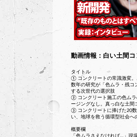
動画情報：白い土間コン
タイトル
① コンクリートの常識激変。
数年の研究が「色ムラ・残コ
する次世代の選択肢
② コンクリート施工の色ム
ージングなし。真っ白な土間
③ コンクリートに捧げた20
い、地球を救う循環型社会へ
概要欄
「色ムラさえなければ...」