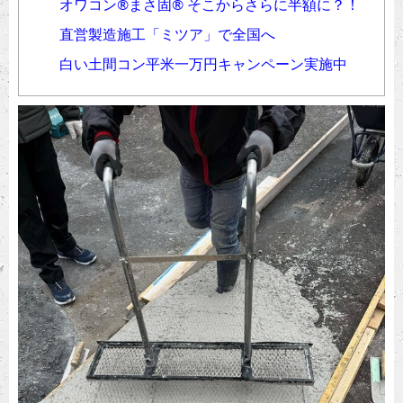
オワコン®︎まさ固®︎ そこからさらに半額に？！
直営製造施工「ミツア」で全国へ
白い土間コン平米一万円キャンペーン実施中