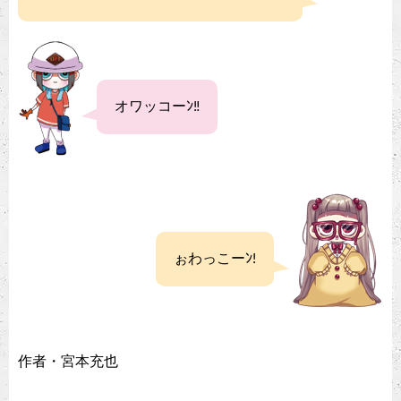
オワッコーﾝ‼
ぉわっこーﾝ!
作者・宮本充也