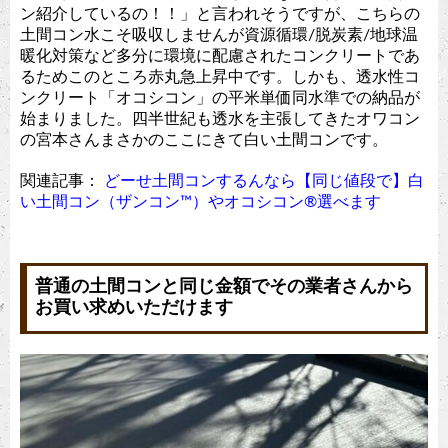
ン紹介しているの！！」と言われそうですが、こちらの
土間コン水こそ吸収しませんが資源循環/脱炭素/地球温
暖化対策など多分に環境に配慮されたコンクリートであ
るためこのところ赤丸急上昇中です。しかも、透水性コ
ンクリート「オコシコン」の平米単価同水準での納品が
始まりました。四半世紀も透水を主張してきたオワコン
の宮本さんまさかのここにきて白い土間コンです。
関連記事：
どーせ土間コンするんなら【同じ値段で】白
い土間コン（ザンコン™︎）やオコシコン®︎選べます
普通の土間コンと同じ金額でその業者さんから
お買い求めいただけます