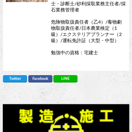
士・診断士/砂利採取業務主任者/採
石業務管理者
危険物取扱責任者（乙4）/毒物劇
物取扱責任者/日本農業検定（1
級）/エクステリアプランナー（2
級）/運転免許証（大型・中型）
勉強中の資格：宅建士
Twitter
Facebook
LINE