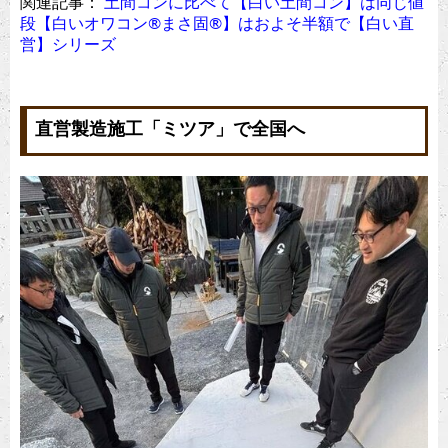
関連記事：
土間コンに比べて【白い土間コン】は同じ値
段【白いオワコン®︎まさ固®︎】はおよそ半額で【白い直
営】シリーズ
直営製造施工「ミツア」で全国へ