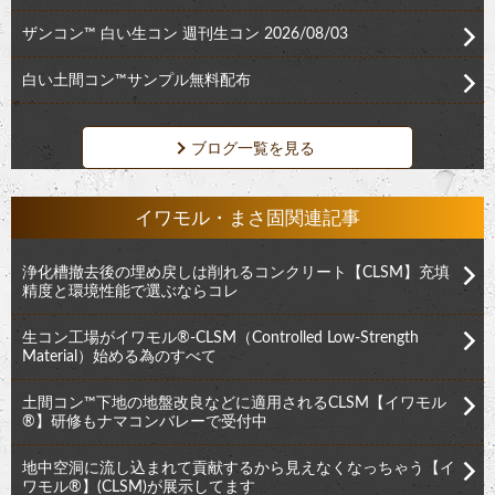
ザンコン™︎ 白い生コン 週刊生コン 2026/08/03
白い土間コン™︎サンプル無料配布
ブログ一覧を見る
イワモル・まさ固関連記事
浄化槽撤去後の埋め戻しは削れるコンクリート【CLSM】充填
精度と環境性能で選ぶならコレ
生コン工場がイワモル®︎-CLSM（Controlled Low-Strength
Material）始める為のすべて
土間コン™︎下地の地盤改良などに適用されるCLSM【イワモル
®︎】研修もナマコンバレーで受付中
地中空洞に流し込まれて貢献するから見えなくなっちゃう【イ
ワモル®︎】(CLSM)が展示してます