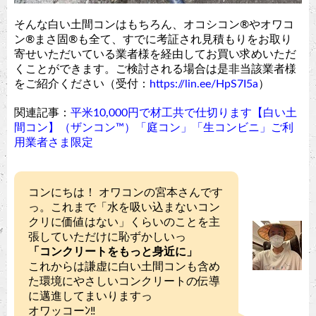
そんな白い土間コンはもちろん、オコシコン®︎やオワコ
ン®︎まさ固®︎も全て、すでに考証され見積もりをお取り
寄せいただいている業者様を経由してお買い求めいただ
くことができます。ご検討される場合は是非当該業者様
をご紹介ください（受付：
https://lin.ee/HpS7I5a
）
関連記事：
平米10,000円で材工共で仕切ります【白い土
間コン】（ザンコン™︎）「庭コン」「生コンビニ」ご利
用業者さま限定
コンにちは！ オワコンの宮本さんです
っ。これまで「水を吸い込まないコン
クリに価値はない」くらいのことを主
張していただけに恥ずかしいっ
「コンクリートをもっと身近に」
これからは謙虚に白い土間コンも含め
た環境にやさしいコンクリートの伝導
に邁進してまいりますっ
オワッコーﾝ‼︎