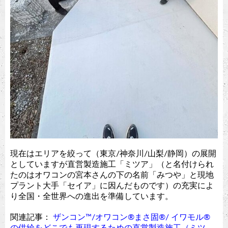
現在はエリアを絞って（東京/神奈川/山梨/静岡）の展開
としていますが直営製造施工「ミツア」（と名付けられ
たのはオワコンの宮本さんの下の名前「みつや」と現地
プラント大手「セイア」に因んだものです）の充実によ
り全国・全世界への進出を準備しています。
関連記事：
ザンコン™︎/オワコン®︎まさ固®︎/ イワモル®︎
の供給をどこでも再現するための直営製造施工（ミツ