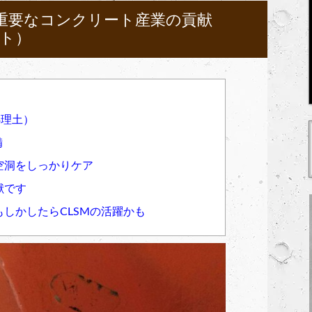
重要なコンクリート産業の貢献
ート）
処理土）
備
空洞をしっかりケア
献です
しかしたらCLSMの活躍かも