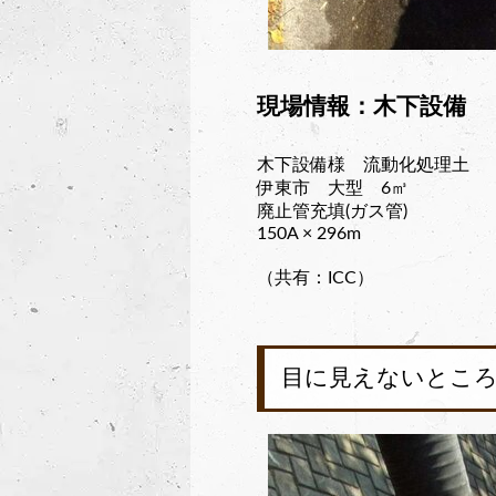
現場情報：木下設備
木下設備様 流動化処理土
伊東市 大型 6㎥
廃止管充填(ガス管)
150A × 296m
（共有：ICC）
目に見えないとこ