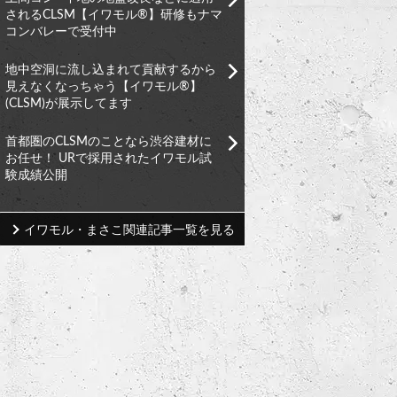
されるCLSM【イワモル®︎】研修もナマ
コンバレーで受付中
地中空洞に流し込まれて貢献するから
見えなくなっちゃう【イワモル®︎】
(CLSM)が展示してます
首都圏のCLSMのことなら渋谷建材に
お任せ！ URで採用されたイワモル試
験成績公開
イワモル・まさこ関連記事一覧を見る