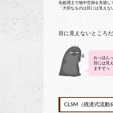
化処理土で地中空洞を充填し
「大切なものは目には見えな
目に見えないところだか
おっほん
目には見え
ますぞっ
CLSM（残渣式流動