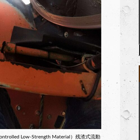
lled Low-Strength Material）残渣式流動