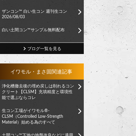
ザンコン™︎ 白い生コン 週刊生コン
2026/08/03
白い土間コン™︎サンプル無料配布
ブログ一覧を見る
イワモル・まさ固関連記事
浄化槽撤去後の埋め戻しは削れるコン
クリート【CLSM】充填精度と環境性
能で選ぶならコレ
生コン工場がイワモル®︎-
CLSM（Controlled Low-Strength
Material）始める為のすべて
土間コン™︎下地の地盤改良などに適用