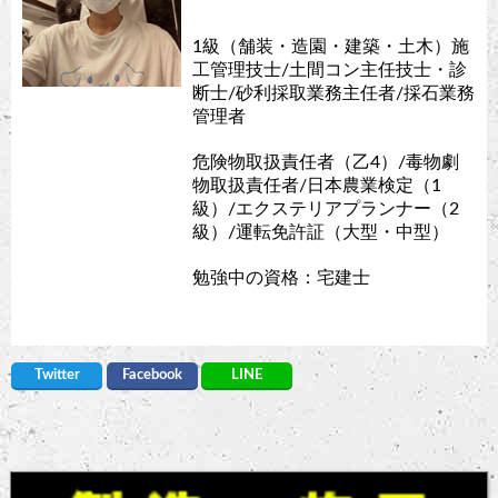
1級（舗装・造園・建築・土木）施
工管理技士/土間コン主任技士・診
断士/砂利採取業務主任者/採石業務
管理者
危険物取扱責任者（乙4）/毒物劇
物取扱責任者/日本農業検定（1
級）/エクステリアプランナー（2
級）/運転免許証（大型・中型）
勉強中の資格：宅建士
Twitter
Facebook
LINE