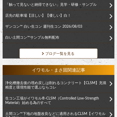
「触って見ないと納得できない」見学・研修・サンプル
店先の駐車場【涼しい】【優しい】白！
ザンコン™︎ 白い生コン 週刊生コン 2026/08/03
白い土間コン™︎サンプル無料配布
ブログ一覧を見る
イワモル・まさ固関連記事
浄化槽撤去後の埋め戻しは削れるコンクリート【CLSM】充填
精度と環境性能で選ぶならコレ
生コン工場がイワモル®︎-CLSM（Controlled Low-Strength
Material）始める為のすべて
土間コン™︎下地の地盤改良などに適用されるCLSM【イワモル