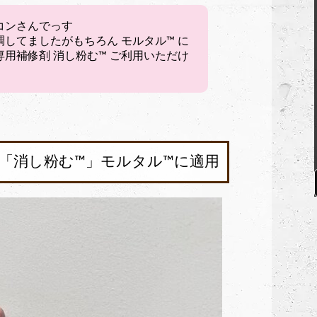
コンさんでっす
調してましたがもちろん モルタル™︎ に
用補修剤 消し粉む™︎ ご利用いただけ
消し粉む™︎」モルタル™︎に適用