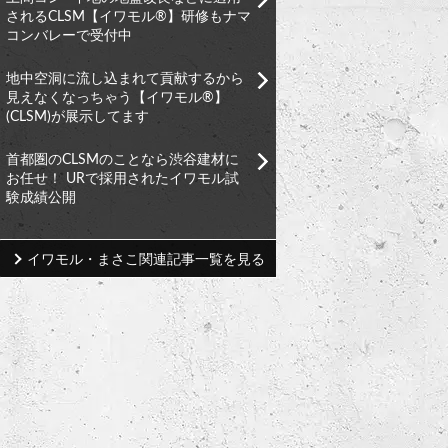
されるCLSM【イワモル®︎】研修もナマ
コンバレーで受付中
地中空洞に流し込まれて貢献するから
見えなくなっちゃう【イワモル®︎】
(CLSM)が展示してます
首都圏のCLSMのことなら渋谷建材に
お任せ！ URで採用されたイワモル試
験成績公開
イワモル・まさこ関連記事一覧を見る