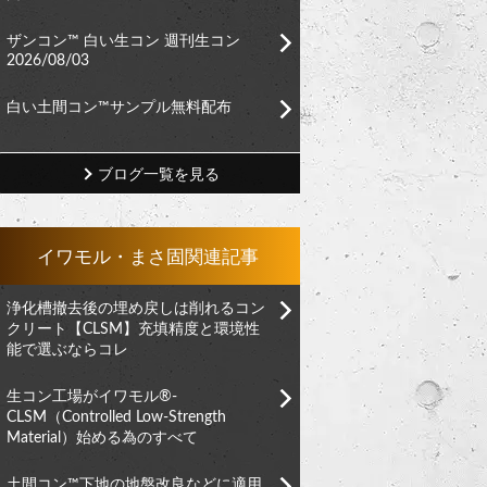
ザンコン™︎ 白い生コン 週刊生コン
2026/08/03
白い土間コン™︎サンプル無料配布
ブログ一覧を見る
イワモル・まさ固関連記事
浄化槽撤去後の埋め戻しは削れるコン
クリート【CLSM】充填精度と環境性
能で選ぶならコレ
生コン工場がイワモル®︎-
CLSM（Controlled Low-Strength
Material）始める為のすべて
土間コン™︎下地の地盤改良などに適用