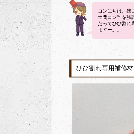
コンにちは、残
土間コン™︎ を強
だってひび割れ専
ますー。。
ひび割れ専用補修材「