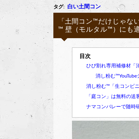
白い土間コン
タグ
:
「土間コン™︎だけじゃな
™︎ 壁（モルタル™︎）にも
ひび割れ専用補修材「消
消し粉む™︎YouTub
消し粉む™︎「生コンビ
「庭コン」は無料の送
ナマコンバレーで随時