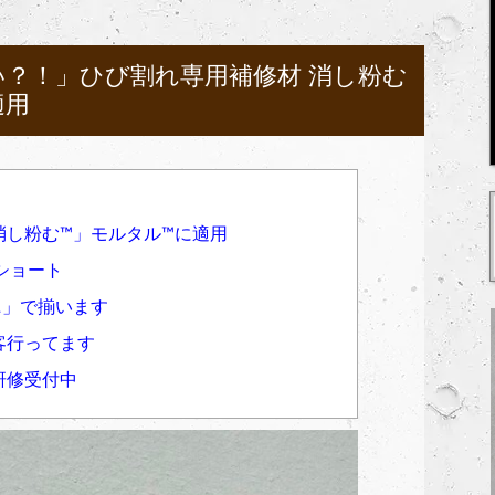
い？！」ひび割れ専用補修材 消し粉む
適用
し粉む™︎」モルタル™︎に適用
eショート
ニ」で揃います
客行ってます
研修受付中