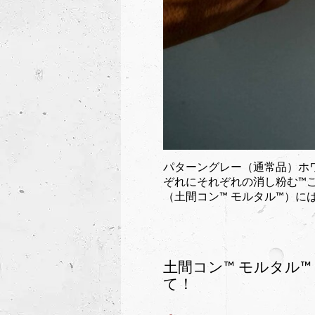
パターングレー（通常品）ホ
ぞれにそれぞれの消し粉む™︎
（土間コン™︎ モルタル™︎
土間コン™︎ モルタル™
て！