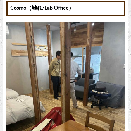
Cosmo（離れ/Lab Office）