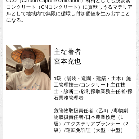
CCU（Carbon Capture Utilization）材料としても脱炭素
コンクリート（CNコンクリート）に貢献しうるマテリア
ルとして地域内で無限に循環し付加価値を生み出すこと
になる。
主な著者
宮本充也
1級（舗装・造園・建築・土木）施
工管理技士/コンクリート主任技
士・診断士/砂利採取業務主任者/採
石業務管理者
危険物取扱責任者（乙4）/毒物劇
物取扱責任者/日本農業検定（1
級）/エクステリアプランナー（2
級）/運転免許証（大型・中型）