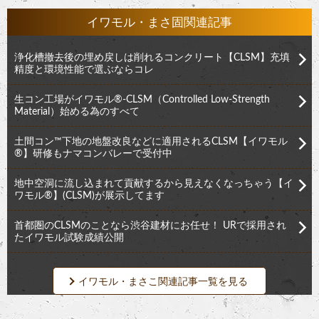
イワモル・まさ固関連記事
浄化槽撤去後の埋め戻しは削れるコンクリート【CLSM】充填
精度と環境性能で選ぶならコレ
生コン工場がイワモル®︎-CLSM（Controlled Low-Strength
Material）始める為のすべて
土間コン™︎下地の地盤改良などに適用されるCLSM【イワモル
®︎】研修もナマコンバレーで受付中
地中空洞に流し込まれて貢献するから見えなくなっちゃう【イ
ワモル®︎】(CLSM)が展示してます
首都圏のCLSMのことなら渋谷建材にお任せ！ URで採用され
たイワモル試験成績公開
イワモル・まさこ関連記事一覧を見る