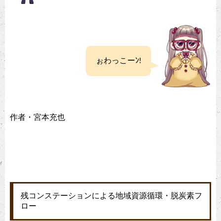
ぉわっこーﾝ!
作者・宮本充也
残コンステーションによる地域資源循環・脱炭素フ
ロー